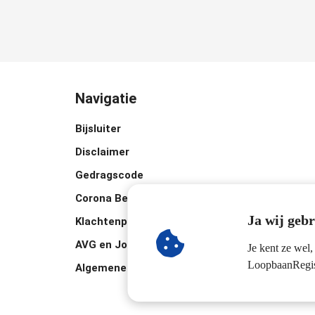
Navigatie
Bijsluiter
Disclaimer
Gedragscode
Corona Beleid
Ja wij geb
Klachtenprocedure
AVG en Jouw Privacy
Je kent ze wel,
LoopbaanRegis
Algemene Voorwaarden