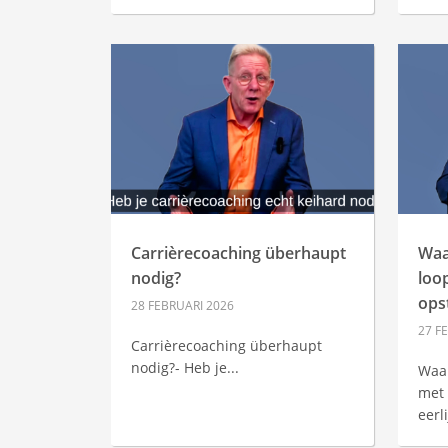
Carrièrecoaching überhaupt
Wa
nodig?
loo
ops
28 FEBRUARI 2026
27 F
Carrièrecoaching überhaupt
nodig?- Heb je...
Waa
met 
eerl