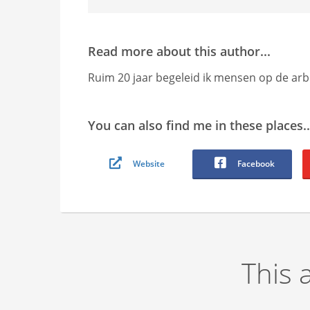
edrag van deze
ezoeker.
Read more about this author...
Voorkeuren opslaan
Ruim 20 jaar begeleid ik mensen op de a
You can also find me in these places..
Website
Facebook
This 