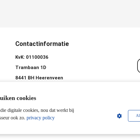
Contactinformatie
KvK: 01100036
Trambaan 1D
8441 BH Heerenveen
0513-620020
ruiken cookies
Industrieweg 2D
3433 NL Nieuwegein
 die digitale cookies, nou dat werkt bij
Al
seur ook zo.
privacy policy
06-24257923