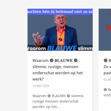
Waarom 🔵 𝐁𝐋𝐀𝐔𝐖𝐄 🔵,
🔴 B
slimme, rustige, mensen
Zo v
onderschat worden op het
pas
werk?
05 M
10 MEI 2026
🔴 B
vind
Waarom 🔵 BLAUWE 🔵 slimme,
rustige mensen onderschat
worden op het...