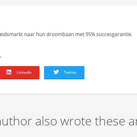
rbeidsmarkt naar hun droombaan met 95% succesgarantie.
.
Linkedin
Twitter
author also wrote these ar