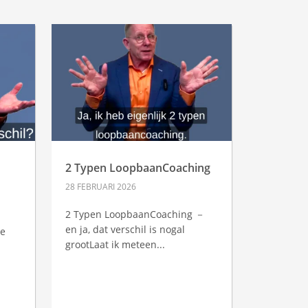
2 Typen LoopbaanCoaching
28 FEBRUARI 2026
2 Typen LoopbaanCoaching －
en ja, dat verschil is nogal
re
grootLaat ik meteen...