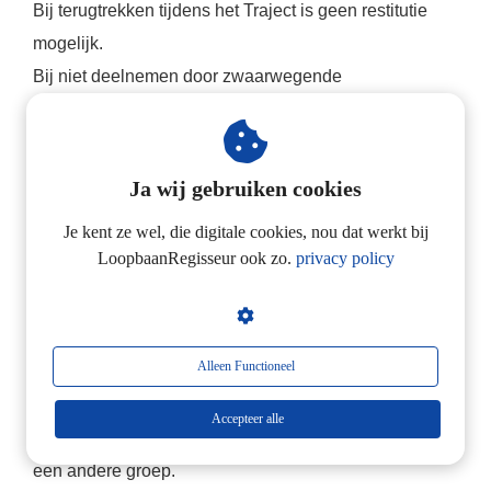
Bij terugtrekken tijdens het Traject is geen restitutie
mogelijk.
Bij niet deelnemen door zwaarwegende
privéomstandigheden wordt overlegd over deelname
op een andere datum voor dezelfde
Training. Wel brengen we dan € 250,- administratie- en
Ja wij gebruiken cookies
intake-kosten in rekening.
Je kent ze wel, die digitale cookies, nou dat werkt bij
LoopbaanRegisseur ook zo.
privacy policy
7. Onderbreken Traject
Een Traject dient in principe als geheel gevolgd te
worden.
Alleen Functioneel
Een gemiste Training kan in overleg in een volgende
Training worden ingehaald als er plaats is.
Accepteer alle
We factureren een toeslag van 20% per Training in
een andere groep.