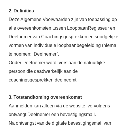
 op de
2. Definities
e. Hierdoor
 website-
Deze Algemene Voorwaarden zijn van toepassing op
ren
alle overeenkomsten tussen LoopbaanRegisseur en
nte
Deelnemer van Coachingsgesprekken en soortgelijke
enties
vormen van individuele loopbaanbegeleiding (hierna
gebaseerd
 gedrag van
te noemen: ‘Deelnemer’.
ezoeker.
Onder Deelnemer wordt verstaan de natuurlijke
persoon die daadwerkelijk aan de
uren
coachingsgesprekken deelneemt.
3. Totstandkoming overeenkomst
Aanmelden kan alleen via de website, vervolgens
ontvangt Deelnemer een bevestigingsmail.
Na ontvangst van de digitale bevestigingsmail van