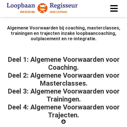
Algemene Voorwaarden
bij coaching, masterclasses,
ngen
trainingen en trajecten inzake loopbaancoaching,
outplacement en re-integratie.
 policy
Deel 1: Algemene Voorwaarden voor
ioneel
Coaching.
Deel 2: Algemene Voorwaarden voor
onele
Masterclasses.
s zijn
kelijk om
Deel 3: Algemene Voorwaarden voor
bsite te
Trainingen.
ken. Ze
Deel 4: Algemene Voorwaarden voor
 gebruikt
Trajecten.
asisfuncties
der deze