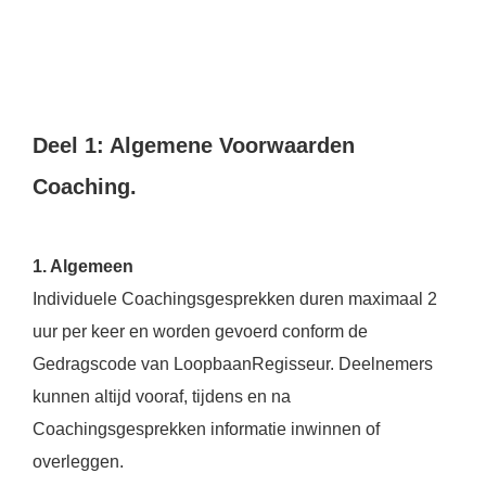
s kan de
e niet
oneren.
stieken
ische
Deel 1: Algemene Voorwaarden
s worden
Coaching.
kt om
em
tie te
1. Algemeen
elen over
drag van
Individuele Coachingsgesprekken duren maximaal 2
zoeker op
uur per keer en worden gevoerd conform de
site.
Gedragscode van LoopbaanRegisseur. Deelnemers
ting
kunnen altijd vooraf, tijdens en na
ingcookies
Coachingsgesprekken informatie inwinnen of
 gebruikt
overleggen.
oekers te