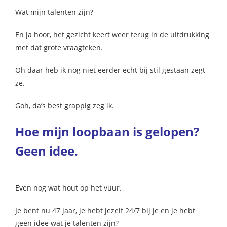
 op de
Wat mijn talenten zijn?
e. Hierdoor
 website-
En ja hoor, het gezicht keert weer terug in de uitdrukking
ren
met dat grote vraagteken.
nte
enties
Oh daar heb ik nog niet eerder echt bij stil gestaan zegt
gebaseerd
ze.
 gedrag van
Goh, da’s best grappig zeg ik.
ezoeker.
Hoe mijn loopbaan is gelopen?
uren
Geen idee.
Even nog wat hout op het vuur.
Je bent nu 47 jaar, je hebt jezelf 24/7 bij je en je hebt
geen idee wat je talenten zijn?