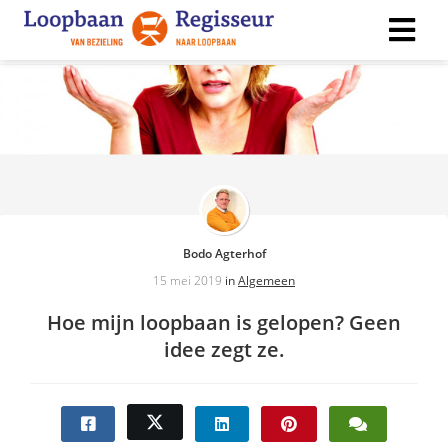
ngen
 policy
ioneel
Bodo Agterhof
onele
15 mei 2019
in
Algemeen
s zijn
kelijk om
Hoe mijn loopbaan is gelopen? Geen
bsite te
idee zegt ze.
ken. Ze
 gebruikt
asisfuncties
der deze