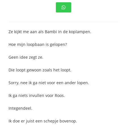
s kan de
e niet
oneren.
stieken
Ze kijkt me aan als Bambi in de koplampen.
ische
s worden
Hoe mijn loopbaan is gelopen?
kt om
Geen idee zegt ze.
em
tie te
Die loopt gewoon zoals het loopt.
elen over
drag van
Sorry, nee ik ga niet voor een ander lopen.
zoeker op
site.
Ik ga niets invullen voor Roos.
ting
Integendeel.
ingcookies
 gebruikt
Ik doe er juist een schepje bovenop.
oekers te