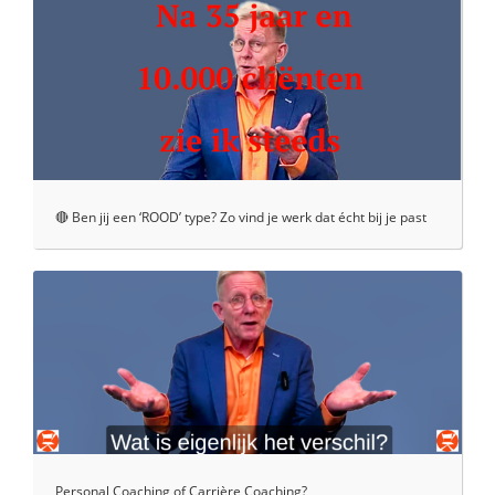
🔴 Ben jij een ‘ROOD’ type? Zo vind je werk dat écht bij je past
Personal Coaching of Carrière Coaching?