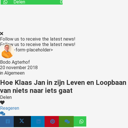
Delen
0
s kan de
e niet
oneren.
stieken
ische
Follow us to receive the latest news!
s worden
Follow us to receive the latest news!
<:optin-form-placeholder>
kt om
em
Bodo Agterhof
tie te
20 november 2018
elen over
in
Algemeen
drag van
Hoe Klaas Jan in zijn Leven en Loopbaan
zoeker op
van niets naar iets gaat
site.
Delen
ting
Reageren
ingcookies
 gebruikt
oekers te