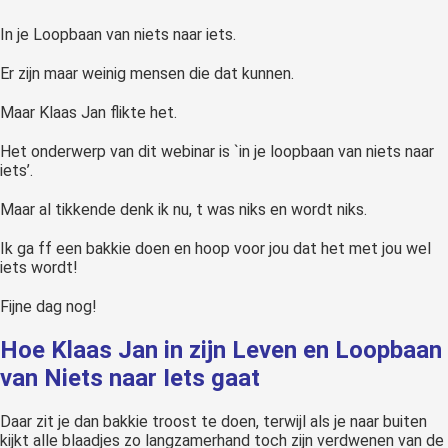
 op de
In je Loopbaan van niets naar iets.
e. Hierdoor
 website-
Er zijn maar weinig mensen die dat kunnen.
ren
Maar Klaas Jan flikte het.
nte
enties
Het onderwerp van dit webinar is `in je loopbaan van niets naar
gebaseerd
iets’.
 gedrag van
Maar al tikkende denk ik nu, t was niks en wordt niks.
ezoeker.
Ik ga ff een bakkie doen en hoop voor jou dat het met jou wel
iets wordt!
uren
Fijne dag nog!
Hoe Klaas Jan in zijn Leven en Loopbaan
van Niets naar Iets gaat
Daar zit je dan bakkie troost te doen, terwijl als je naar buiten
kijkt alle blaadjes zo langzamerhand toch zijn verdwenen van de