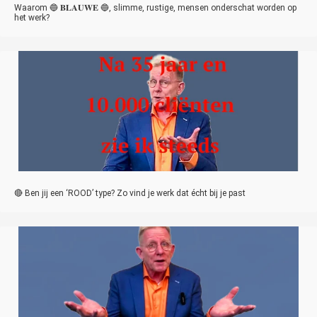
Waarom 🔵 𝐁𝐋𝐀𝐔𝐖𝐄 🔵, slimme, rustige, mensen onderschat worden op
het werk?
🔴 Ben jij een ‘ROOD’ type? Zo vind je werk dat écht bij je past