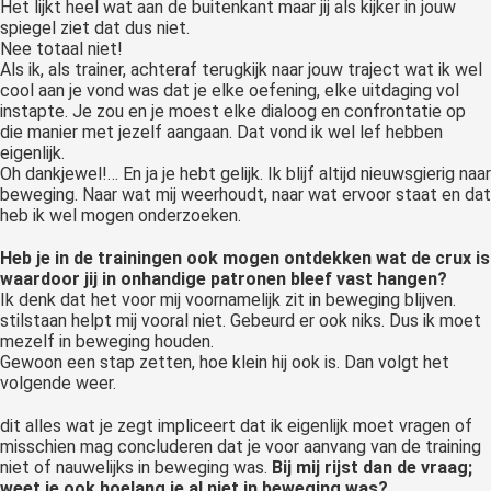
Het lijkt heel wat aan de buitenkant maar jij als kijker in jouw
spiegel ziet dat dus niet.
Nee totaal niet!
Als ik, als trainer, achteraf terugkijk naar jouw traject wat ik wel
cool aan je vond was dat je elke oefening, elke uitdaging vol
instapte. Je zou en je moest elke dialoog en confrontatie op
die manier met jezelf aangaan. Dat vond ik wel lef hebben
eigenlijk.
Oh dankjewel!… En ja je hebt gelijk. Ik blijf altijd nieuwsgierig naar
beweging. Naar wat mij weerhoudt, naar wat ervoor staat en dat
heb ik wel mogen onderzoeken.
Heb je in de trainingen ook mogen ontdekken wat de crux is
waardoor jij in onhandige patronen bleef vast hangen?
Ik denk dat het voor mij voornamelijk zit in beweging blijven.
stilstaan helpt mij vooral niet. Gebeurd er ook niks. Dus ik moet
mezelf in beweging houden.
Gewoon een stap zetten, hoe klein hij ook is. Dan volgt het
volgende weer.
dit alles wat je zegt impliceert dat ik eigenlijk moet vragen of
misschien mag concluderen dat je voor aanvang van de training
niet of nauwelijks in beweging was.
Bij mij rijst dan de vraag;
weet je ook hoelang je al niet in beweging was?