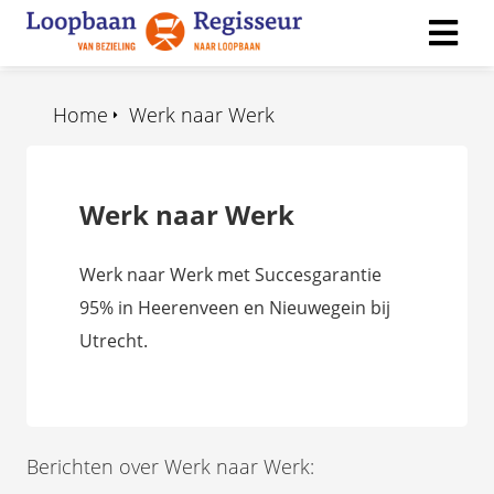
Home
Werk naar Werk
ngen
 policy
Werk naar Werk
ioneel
Werk naar Werk met Succesgarantie
onele
95% in Heerenveen en Nieuwegein bij
s zijn
Utrecht.
kelijk om
bsite te
ken. Ze
 gebruikt
asisfuncties
Berichten over Werk naar Werk:
der deze