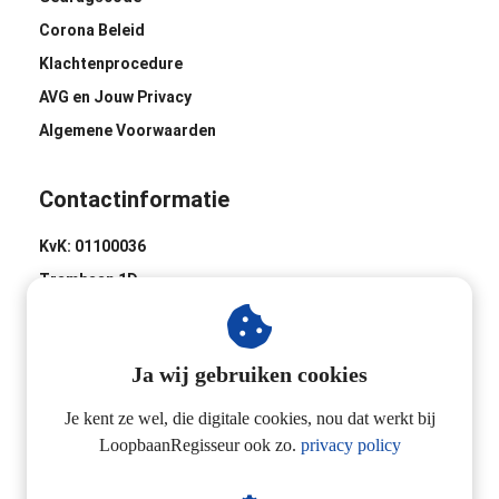
Corona Beleid
Klachtenprocedure
AVG en Jouw Privacy
Algemene Voorwaarden
Contactinformatie
KvK: 01100036
Trambaan 1D
8441 BH Heerenveen
0513-620020
Ja wij gebruiken cookies
Industrieweg 2D
3433 NL Nieuwegein
Je kent ze wel, die digitale cookies, nou dat werkt bij
LoopbaanRegisseur ook zo.
privacy policy
06-24257923