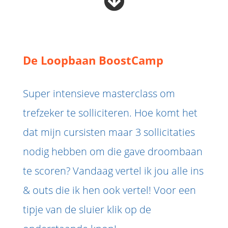
 deze
s kan de
 niet
oneren.
De Loopbaan BoostCamp
ieken
ische
s worden
Super intensieve masterclass om
kt om
trefzeker te solliciteren. Hoe komt het
em
tie te
dat mijn cursisten maar 3 sollicitaties
elen over
nodig hebben om die gave droombaan
drag van
zoeker op
te scoren? Vandaag vertel ik jou alle ins
site.
& outs die ik hen ook vertel! Voor een
ing
tipje van de sluier klik op de
ingcookies
 gebruikt