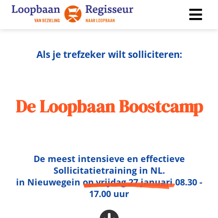
Als je trefzeker wilt solliciteren:
gen
 policy
De Loopbaan Boostcamp
oneel
onele
 zijn
kelijk om
De meest intensieve en effectieve
bsite te
Sollicitatietraining in NL.
ken. Ze
in Nieuwegein
op vrijdag 27 januari
08.30 -
 gebruikt
17.00 uur
uncties en