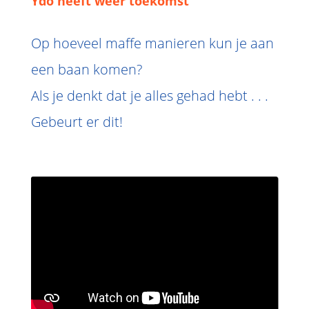
Ydo heeft weer toekomst
Op hoeveel maffe manieren kun je aan
een baan komen?
Als je denkt dat je alles gehad hebt . . .
Gebeurt er dit!