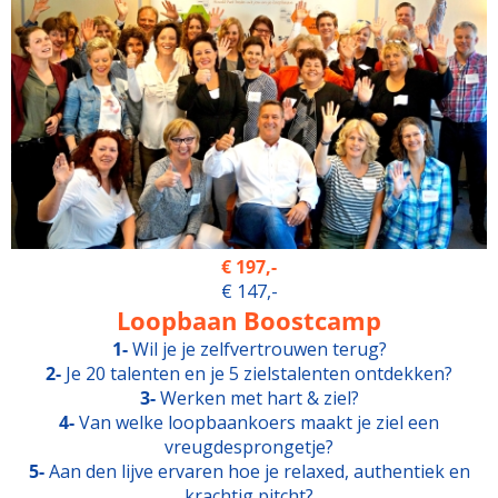
€ 197,-
€ 147,-
Loopbaan Boostcamp
1-
Wil je je zelfvertrouwen terug?
2-
Je 20 talenten en je 5 zielstalenten ontdekken?
3-
Werken met hart & ziel?
4-
Van welke loopbaankoers maakt je ziel een
vreugdesprongetje?
5-
Aan den lijve ervaren hoe je relaxed, authentiek en
krachtig pitcht?