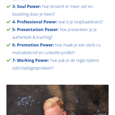
3-
Soul Power:
hoe stroomt er meer ziel en
bezieling door je heen?
4-
Professional Power:
wat is je loopbaankoers?
5-
Presentation Power:
hoe presenteer je je
authentiek & krachtig?
6-
Promotion Power:
hoe maak je een sterk cv,
motivatiebrief en LinkedIn-profiel?
7-
Working Power:
hoe pak je de regie tijdens
sollicitatiegesprekken?