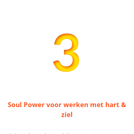
 op de
e. Hierdoor
 website-
ren
nte
enties
gebaseerd
 gedrag van
ezoeker.
uren
Soul Power voor werken met hart &
ziel