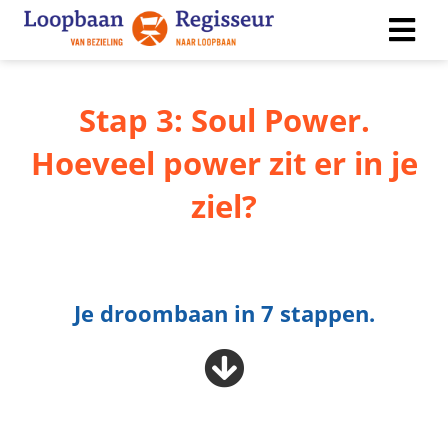
Stap 3: Soul Power.
ngen
 policy
Hoeveel power zit er in je
ziel?
ioneel
onele
s zijn
Je droombaan in 7 stappen.
kelijk om
bsite te
ken. Ze
 gebruikt
asisfuncties
der deze