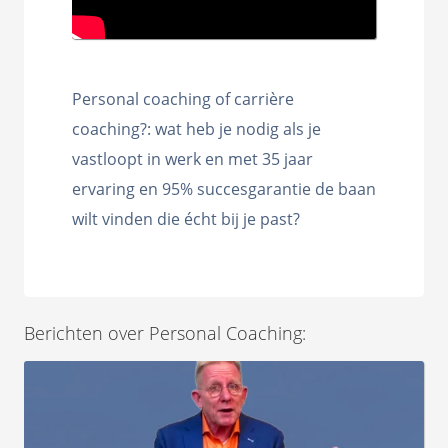
s kan de
e niet
oneren.
stieken
Personal coaching of carrière
coaching?: wat heb je nodig als je
ische
s worden
vastloopt in werk en met 35 jaar
kt om
ervaring en 95% succesgarantie de baan
em
wilt vinden die écht bij je past?
tie te
elen over
drag van
zoeker op
site.
Berichten over Personal Coaching:
ting
ingcookies
 gebruikt
oekers te