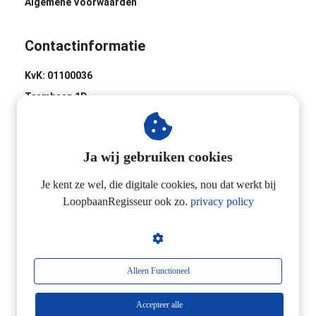
Algemene Voorwaarden
Contactinformatie
KvK: 01100036
Trambaan 1D
8441 BH Heerenveen
0513-620020
Ja wij gebruiken cookies
Industrieweg 2D
3433 NL Nieuwegein
Je kent ze wel, die digitale cookies, nou dat werkt bij
LoopbaanRegisseur ook zo.
privacy policy
06-24257923
Alleen Functioneel
Accepteer alle