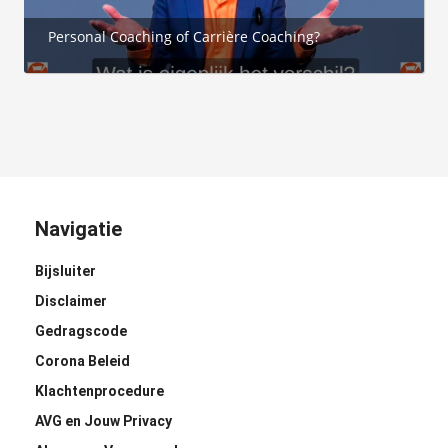
 op de
Personal Coaching of Carrière Coaching?
e. Hierdoor
 website-
ren
nte
enties
gebaseerd
 gedrag van
ezoeker.
Navigatie
Bijsluiter
uren
Disclaimer
Gedragscode
Corona Beleid
Klachtenprocedure
AVG en Jouw Privacy