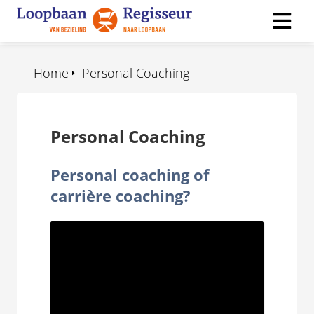
Home
Personal Coaching
ngen
 policy
Personal Coaching
ioneel
Personal coaching of
onele
carrière coaching?
s zijn
kelijk om
bsite te
ken. Ze
 gebruikt
asisfuncties
der deze