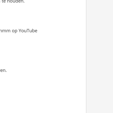
m te houden.
mmmmm op YouTube
ven.