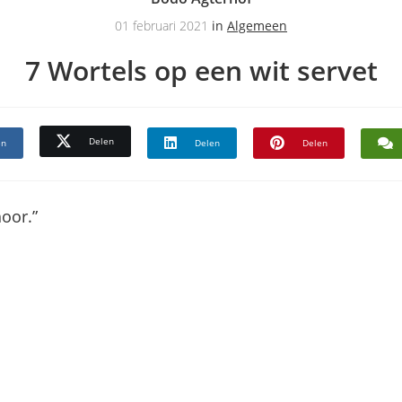
01 februari 2021
in
Algemeen
7 Wortels op een wit servet
Delen
en
Delen
Delen
oor.”