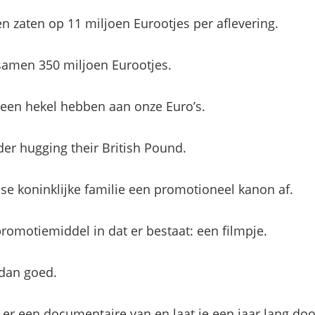
n zaten op 11 miljoen Eurootjes per aflevering.
samen 350 miljoen Eurootjes.
 een hekel hebben aan onze Euro’s.
er hugging their British Pound.
se koninklijke familie een promotioneel kanon af.
promotiemiddel in dat er bestaat: een filmpje.
 dan goed.
 er een documentaire van en laat je een jaar lang do