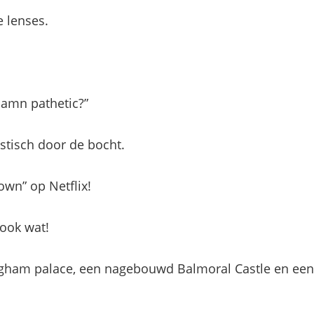
e lenses.
damn pathetic?”
astisch door de bocht.
own” op Netflix!
 ook wat!
ham palace, een nagebouwd Balmoral Castle en een