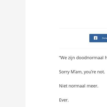
edrag van deze
ezoeker.
Voorkeuren opslaan
Del
“We zijn doodnormaal h
Sorry M’am, you’re not.
Niet normaal meer.
Ever.