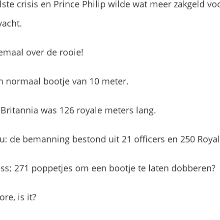
lste crisis en Prince Philip wilde wat meer zakgeld vo
yacht.
emaal over de rooie!
een normaal bootje van 10 meter.
 Britannia was 126 royale meters lang.
 you: de bemanning bestond uit 21 officers en 250 Roy
s; 271 poppetjes om een bootje te laten dobberen?
e, is it?