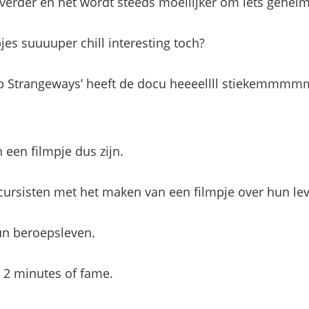
 verder en het wordt steeds moeilijker om iets gehei
es suuuuper chill interesting toch?
lip Strangeways’ heeft de docu heeeellll stiekemm
 een filmpje dus zijn.
cursisten met het maken van een filmpje over hun le
un beroepsleven.
an 2 minutes of fame.