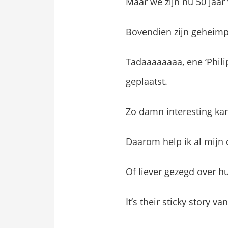
Maar we zijn nu 50 jaar
Bovendien zijn geheimpj
Tadaaaaaaaa, ene ‘Phi
geplaatst.
Zo damn interesting kan
Daarom help ik al mijn 
Of liever gezegd over h
It’s their sticky story v