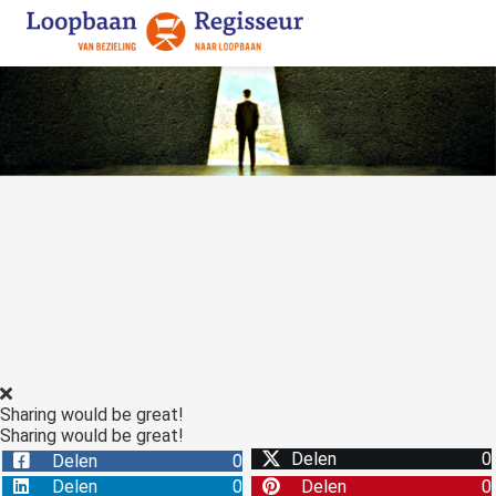
ngen
 policy
ioneel
onele
s zijn
kelijk om
bsite te
ken. Ze
Sharing would be great!
 gebruikt
Sharing would be great!
asisfuncties
Delen
0
Delen
0
der deze
Delen
0
Delen
0