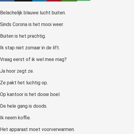
 op de
Belachelijk blauwe lucht buiten.
e. Hierdoor
 website-
Sinds Corona is het mooi weer.
ren
nte
Buiten is het prachtig.
enties
Ik stap niet zomaar in de lift.
gebaseerd
 gedrag van
Vraag eerst of ik wel mee mag?
ezoeker.
Ja hoor zegt ze.
Ze pakt het luchtig op.
uren
Op kantoor is het dooie boel.
De hele gang is doods.
Ik neem koffie.
Het apparaat moet voorverwarmen.