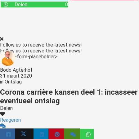
s kan de
Delen
0
e niet
oneren.
stieken
ische
Follow us to receive the latest news!
s worden
Follow us to receive the latest news!
kt om
<:optin-form-placeholder>
em
Bodo Agterhof
tie te
31 maart 2020
elen over
in
Ontslag
drag van
Corona carrière kansen deel 1: incasseer
zoeker op
eventueel ontslag
site.
Delen
ting
Reageren
ingcookies
 gebruikt
oekers te