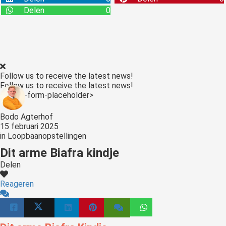
s kan de
Delen
0
e niet
oneren.
stieken
ische
Follow us to receive the latest news!
s worden
Follow us to receive the latest news!
kt om
<:optin-form-placeholder>
em
tie te
Bodo Agterhof
15 februari 2025
elen over
in
Loopbaanopstellingen
drag van
Dit arme Biafra kindje
zoeker op
site.
Delen
ting
Reageren
ingcookies
 gebruikt
oekers te