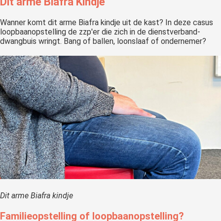
Dit arme Biafra Kindje
 op de
e. Hierdoor
Wanner komt dit arme Biafra kindje uit de kast? In deze casus
loopbaanopstelling de zzp'er die zich in de dienstverband-
 website-
dwangbuis wringt. Bang of ballen, loonslaaf of ondernemer?
ren
nte
enties
gebaseerd
 gedrag van
ezoeker.
uren
Dit arme Biafra kindje
Familieopstelling of loopbaanopstelling?