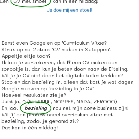
Een
CV met smoel
kan in één middag!
 op de
Ja doe mij een stoel!
e. Hierdoor
 website-
ren
nte
Eerst even Googelen op 'Curriculum Vitae?
enties
Strak op no. 2 staat ‘CV maken in 3 stappen’.
gebaseerd
Appeltje eitje toch?
 gedrag van
Ik kan je verzekeren, dat ff een CV maken een
ezoeker.
sprookje is, dan kun je beter door naar de Efteling.
Wil je je CV niet door het digitale toilet trekken?
Stop er dan bezieling in, alleen dat kost je wat dagen.
uren
Google nu even op ‘bezieling in je CV’.
Hoeveel resultaten zie je?
Juist ja, 0 (NUUUUUL, NOPPES, NADA, ZEROOO).
En laat
bezieling
nou net mijn core business zijn!
Wil jij een professioneel curriculum vitae met
bezieling, zodat je geramd zit?
Dat kan in één middag!