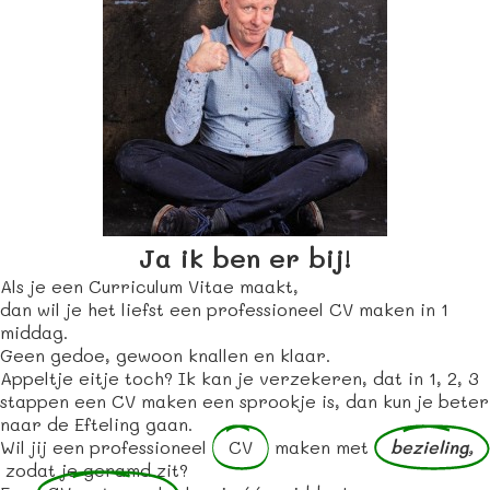
s kan de
e niet
oneren.
stieken
ische
s worden
kt om
em
tie te
Ja ik ben er bij!
elen over
Als je een Curriculum Vitae maakt,
drag van
dan wil je het liefst een professioneel CV maken in 1
zoeker op
middag.
site.
Geen gedoe, gewoon knallen en klaar.
Appeltje eitje toch? Ik kan je verzekeren, dat in 1, 2, 3
ting
stappen een CV maken een sprookje is, dan kun je beter
naar de Efteling gaan.
ingcookies
Wil jij een professioneel
CV
maken met
bezieling,
 gebruikt
zodat je geramd zit?
oekers te