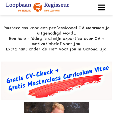
Masterclass voor een professioneel CV waarmee je
ngen
uitgenodigd wordt.
 policy
Een hele middag is al mijn expertise over CV +
motivatiebrief voor jou.
Extra hart onder de riem voor jou in Corona tijd.
ioneel
onele
s zijn
kelijk om
bsite te
ken. Ze
 gebruikt
asisfuncties
der deze