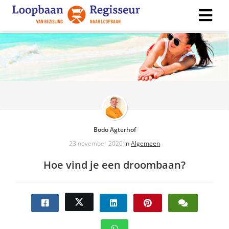
ngen
 policy
ioneel
Bodo Agterhof
onele
23 november 2020
in
Algemeen
s zijn
kelijk om
Hoe vind je een droombaan?
bsite te
ken. Ze
 gebruikt
asisfuncties
der deze