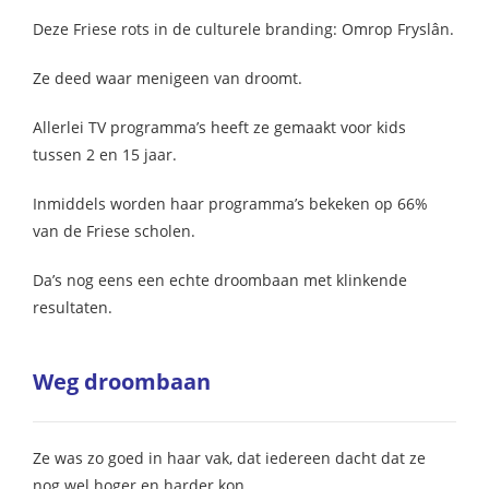
 op de
Deze Friese rots in de culturele branding: Omrop Fryslân.
e. Hierdoor
 website-
Ze deed waar menigeen van droomt.
ren
nte
Allerlei TV programma’s heeft ze gemaakt voor kids
enties
tussen 2 en 15 jaar.
gebaseerd
 gedrag van
Inmiddels worden haar programma’s bekeken op 66%
ezoeker.
van de Friese scholen.
Da’s nog eens een echte droombaan met klinkende
uren
resultaten.
Weg droombaan
Ze was zo goed in haar vak, dat iedereen dacht dat ze
nog wel hoger en harder kon.