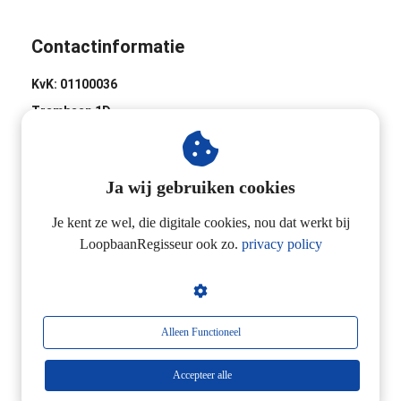
Contactinformatie
KvK: 01100036
Trambaan 1D
8441 BH Heerenveen
0513-620020
Ja wij gebruiken cookies
Industrieweg 2D
3433 NL Nieuwegein
Je kent ze wel, die digitale cookies, nou dat werkt bij
LoopbaanRegisseur ook zo.
privacy policy
06-24257923
Alleen Functioneel
Accepteer alle