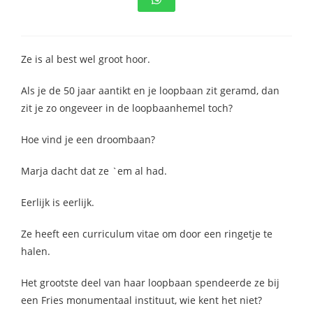
s kan de
e niet
oneren.
Ze is al best wel groot hoor.
stieken
Als je de 50 jaar aantikt en je loopbaan zit geramd, dan
ische
s worden
zit je zo ongeveer in de loopbaanhemel toch?
kt om
Hoe vind je een droombaan?
em
tie te
Marja dacht dat ze `em al had.
elen over
drag van
Eerlijk is eerlijk.
zoeker op
site.
Ze heeft een curriculum vitae om door een ringetje te
halen.
ting
ingcookies
Het grootste deel van haar loopbaan spendeerde ze bij
 gebruikt
een Fries monumentaal instituut, wie kent het niet?
oekers te