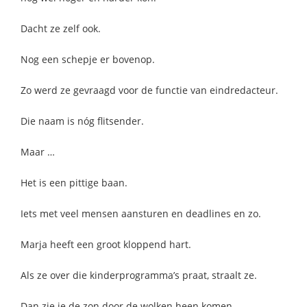
Dacht ze zelf ook.
Nog een schepje er bovenop.
Zo werd ze gevraagd voor de functie van eindredacteur.
Die naam is nóg flitsender.
Maar …
Het is een pittige baan.
Iets met veel mensen aansturen en deadlines en zo.
Marja heeft een groot kloppend hart.
Als ze over die kinderprogramma’s praat, straalt ze.
Dan zie je de zon door de wolken heen komen.