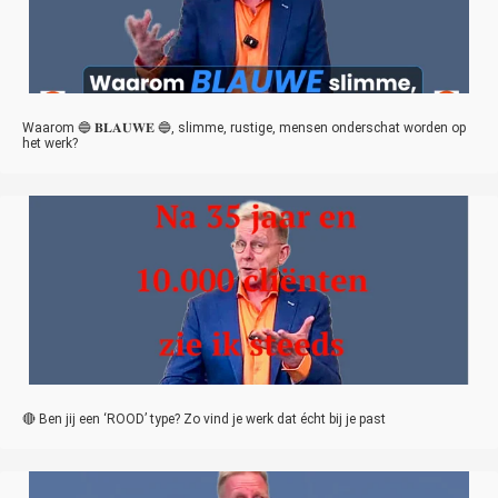
Waarom 🔵 𝐁𝐋𝐀𝐔𝐖𝐄 🔵, slimme, rustige, mensen onderschat worden op
het werk?
🔴 Ben jij een ‘ROOD’ type? Zo vind je werk dat écht bij je past