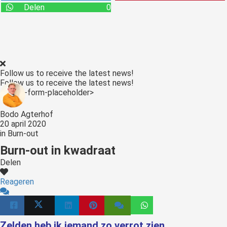
s kan de
Delen
0
e niet
oneren.
stieken
ische
Follow us to receive the latest news!
s worden
Follow us to receive the latest news!
kt om
<:optin-form-placeholder>
em
Bodo Agterhof
tie te
20 april 2020
elen over
in
Burn-out
drag van
Burn-out in kwadraat
zoeker op
Delen
site.
Reageren
ting
ingcookies
 gebruikt
Zelden heb ik iemand zo verrot zien
oekers te