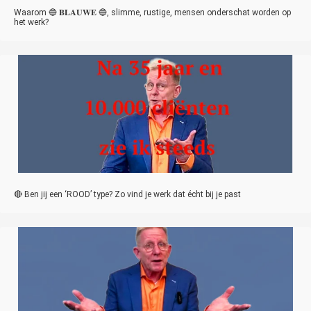
Waarom 🔵 𝐁𝐋𝐀𝐔𝐖𝐄 🔵, slimme, rustige, mensen onderschat worden op
het werk?
🔴 Ben jij een ‘ROOD’ type? Zo vind je werk dat écht bij je past