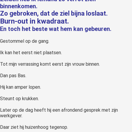
binnenkomen.
 op de
Zo gebroken, dat de ziel bijna loslaat.
e. Hierdoor
 website-
Burn-out in kwadraat.
ren
En toch het beste wat hem kan gebeuren.
nte
enties
Gestommel op de gang.
gebaseerd
Ik kan het eerst niet plaatsen.
 gedrag van
ezoeker.
Tot mijn verrassing komt eerst zijn vrouw binnen.
Dan pas Bas.
uren
Hij kan amper lopen.
Steunt op krukken.
Later op de dag heeft hij een afrondend gesprek met zijn
werkgever.
Daar ziet hij huizenhoog tegenop.