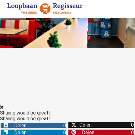
ngen
 policy
ioneel
onele
s zijn
kelijk om
bsite te
ken. Ze
Sharing would be great!
 gebruikt
Sharing would be great!
asisfuncties
Delen
0
Delen
0
der deze
Delen
0
Delen
0