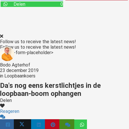
s kan de
Delen
0
e niet
oneren.
stieken
ische
Follow us to receive the latest news!
s worden
Follow us to receive the latest news!
kt om
<:optin-form-placeholder>
em
Bodo Agterhof
tie te
23 december 2019
elen over
in
Loopbaankoers
drag van
Da's nog eens kerstlichtjes in de
zoeker op
loopbaan-boom ophangen
site.
Delen
ting
Reageren
ingcookies
 gebruikt
oekers te