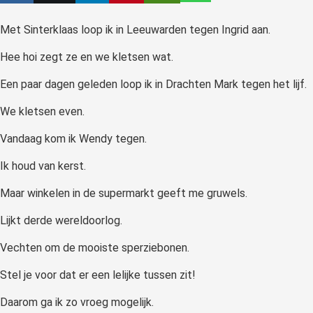
 op de
Met Sinterklaas loop ik in Leeuwarden tegen Ingrid aan.
e. Hierdoor
 website-
Hee hoi zegt ze en we kletsen wat.
ren
nte
Een paar dagen geleden loop ik in Drachten Mark tegen het lijf.
enties
We kletsen even.
gebaseerd
 gedrag van
Vandaag kom ik Wendy tegen.
ezoeker.
Ik houd van kerst.
Maar winkelen in de supermarkt geeft me gruwels.
uren
Lijkt derde wereldoorlog.
Vechten om de mooiste sperziebonen.
Stel je voor dat er een lelijke tussen zit!
Daarom ga ik zo vroeg mogelijk.