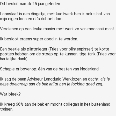
Dit besluit nam ik 25 jaar geleden.
 op de
e. Hierdoor
Loonslaaf is een dingetje, met kudtwerk ben ik ook slaaf van
 website-
mijn eigen loon en da’s dubbel dom.
ren
Verdienen op een leuke manier met werk zo van mooaaaiii man!
nte
enties
Ik besloot ergens super goed in te worden.
gebaseerd
 gedrag van
Een beetje als plintmieger (Fries voor plintenpisser) te korte
pootjes hebben om de stoep op te kunnen: tige tank (Fries voor
ezoeker.
hartelijke dank).
Schepje er bovenop: één van de besten van Nederland.
uren
Ik zag de baan Adviseur Langdurig Werklozen en dacht:
als je
deze doelgroep aan de bak krijgt ben je focking goed zeg.
Wat bleek?
Ik kreeg 66% aan de bak en mocht collega’s in het buitenland
trainen.