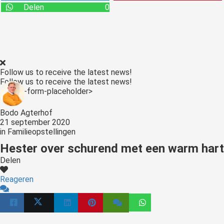
s kan de
Delen
0
e niet
oneren.
stieken
ische
Follow us to receive the latest news!
s worden
Follow us to receive the latest news!
kt om
<:optin-form-placeholder>
em
Bodo Agterhof
tie te
21 september 2020
elen over
in
Familieopstellingen
drag van
Hester over schurend met een warm hart
zoeker op
Delen
site.
Reageren
ting
ingcookies
 gebruikt
oekers te