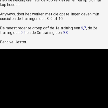
Heb de neiging oren van de kop te kletsen en wil op tijd mijn
kop houden.
Anyways, door het werken met die opstellingen geven mijn
cursisten de trainingen een 8, 9 of 10.
De meest recente groep gaf de 1e training een
9,7
, de 2e
training een
9,5
en de 3e training een
9,8.
Behalve Hester.