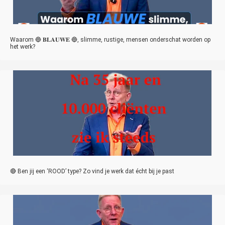
Waarom 🔵 𝐁𝐋𝐀𝐔𝐖𝐄 🔵, slimme, rustige, mensen onderschat worden op
het werk?
🔴 Ben jij een ‘ROOD’ type? Zo vind je werk dat écht bij je past