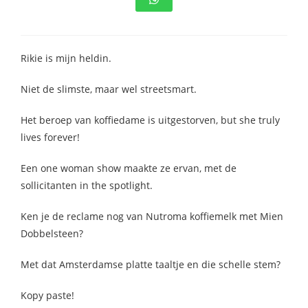
s kan de
e niet
oneren.
Rikie is mijn heldin.
stieken
Niet de slimste, maar wel streetsmart.
ische
s worden
Het beroep van koffiedame is uitgestorven, but she truly
kt om
lives forever!
em
tie te
Een one woman show maakte ze ervan, met de
elen over
sollicitanten in the spotlight.
drag van
zoeker op
Ken je de reclame nog van Nutroma koffiemelk met Mien
site.
Dobbelsteen?
ting
Met dat Amsterdamse platte taaltje en die schelle stem?
ingcookies
 gebruikt
Kopy paste!
oekers te