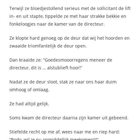
 op de
Terwijl ze bloedjestollend serieus met de sollicitant de lift
e. Hierdoor
in- en uit stapte, tippelde ze met haar strakke bekkie en
 website-
fonkeloogjes naar de kamer van de directeur.
ren
nte
Ze klopte hard genoeg op de deur dat wij het hoorden en
enties
zwaaide triomfantelijk de deur open.
gebaseerd
 gedrag van
Dan kraaide ze: “Goedesmooorregens meneer de
ezoeker.
directeur, dit is … alstublieft hoor!”
Nadat ze de deur sloot, stak ze naar ons haar duim
uren
omhoog of omlaag.
Ze had altijd gelijk.
Soms kwam de directeur daarna zijn kamer uit gebeend.
Stiefelde recht op me af, wees naar me en riep hard:
“Bodo, wil je nu onmiddellijk meekomen!!!”