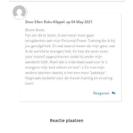
Door
Ellen Roks-Klippel.
op
04 May 2021
Beste Bodo,
Fijn om dit te lezen. Ik ben weer even gaan
terugdenken aan mijn Personal Power Training die ik bij
jou gevolgd heb. En wat daaruit kwam als mijn gave, wat
ik de wereld te brengen heb. En heb die weer even
voor mezelf opgeschreven zodat hij onder mijn
aandacht blijft. Want dat is inderdaad waarvoor ik 's
morgens mijn bed uitkom en leef :-). En met mijn
andere talenten daarbij is het een mooi "pakketje".
Nogmaals bedankt voor de mooie training en ervaring
toen!
Reageren
Reactie plaatsen