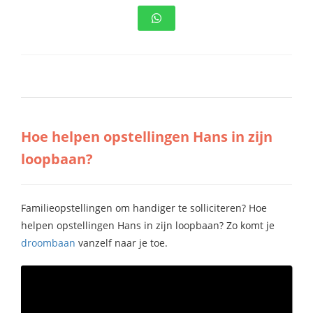
s kan de
e niet
oneren.
stieken
ische
s worden
kt om
Hoe helpen opstellingen Hans in zijn
em
loopbaan?
tie te
elen over
drag van
Familieopstellingen om handiger te solliciteren? Hoe
zoeker op
site.
helpen opstellingen Hans in zijn loopbaan? Zo komt je
droombaan
vanzelf naar je toe.
ting
ingcookies
 gebruikt
oekers te