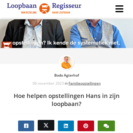
ngen
 policy
ioneel
Bodo Agterhof
onele
06 november 2023
in
Familieopstellingen
s zijn
kelijk om
Hoe helpen opstellingen Hans in zijn
bsite te
loopbaan?
ken. Ze
 gebruikt
asisfuncties
der deze