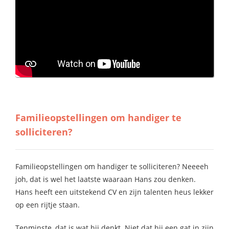
 op de
e. Hierdoor
 website-
ren
nte
enties
gebaseerd
 gedrag van
ezoeker.
Familieopstellingen om handiger te
solliciteren?
uren
Familieopstellingen om handiger te solliciteren? Neeeeh
joh, dat is wel het laatste waaraan Hans zou denken.
Hans heeft een uitstekend CV en zijn talenten heus lekker
op een rijtje staan.
Tenminste, dat is wat hij denkt. Niet dat hij een gat in zijn