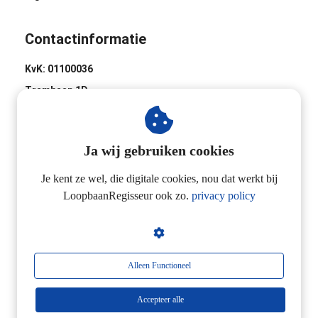
Contactinformatie
KvK: 01100036
Trambaan 1D
8441 BH Heerenveen
0513-620020
Ja wij gebruiken cookies
Industrieweg 2D
3433 NL Nieuwegein
Je kent ze wel, die digitale cookies, nou dat werkt bij
LoopbaanRegisseur ook zo.
privacy policy
06-24257923
Alleen Functioneel
Accepteer alle