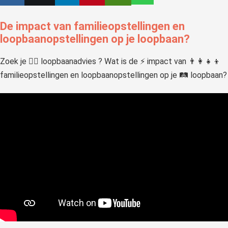
 op de
e. Hierdoor
De impact van familieopstellingen en
 website-
loopbaanopstellingen op je loopbaan?
ren
nte
Zoek je 🙋‍♂️ loopbaanadvies ? Wat is de ⚡️ impact van 👨‍👩‍👧‍👦
enties
familieopstellingen en loopbaanopstellingen op je 🛤 loopbaan?
gebaseerd
 gedrag van
ezoeker.
uren