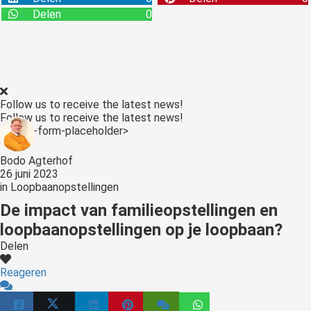
s kan de
Delen
0
e niet
oneren.
stieken
ische
Follow us to receive the latest news!
s worden
Follow us to receive the latest news!
kt om
<:optin-form-placeholder>
em
tie te
Bodo Agterhof
26 juni 2023
elen over
in
Loopbaanopstellingen
drag van
De impact van familieopstellingen en
zoeker op
site.
loopbaanopstellingen op je loopbaan?
Delen
ting
Reageren
ingcookies
 gebruikt
oekers te