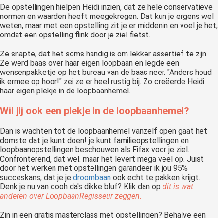
De opstellingen hielpen Heidi inzien, dat ze hele conservatieve
normen en waarden heeft meegekregen. Dat kun je ergens wel
weten, maar met een opstelling zit je er middenin en voel je het,
omdat een opstelling flink door je ziel fietst.
Ze snapte, dat het soms handig is om lekker assertief te zijn.
Ze werd baas over haar eigen loopbaan en legde een
wensenpakketje op het bureau van de baas neer. "Anders houd
ik ermee op hoor!" zei ze er heel rustig bij. Zo creëerde Heidi
haar eigen plekje in de loopbaanhemel.
Wil jij ook een plekje in de loopbaanhemel?
Dan is wachten tot de loopbaanhemel vanzelf open gaat het
domste dat je kunt doen! je kunt familieopstellingen en
loopbaanopstellingen beschouwen als Fifax voor je ziel.
Confronterend, dat wel. maar het levert mega veel op. Juist
door het werken met opstellingen garandeer ik jou 95%
succeskans, dat je je
droombaan
ook echt te pakken krijgt.
Denk je nu van oooh da's dikke bluf? Klik dan op
dit is wat
anderen over LoopbaanRegisseur zeggen.
Zin in een gratis masterclass met opstellingen? Behalve een