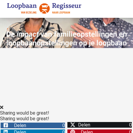
ngen
 policy
ioneel
onele
s zijn
kelijk om
bsite te
ken. Ze
Sharing would be great!
 gebruikt
Sharing would be great!
asisfuncties
Delen
0
Delen
0
der deze
Delen
0
Delen
0