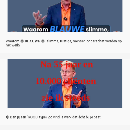
Waarom 🔵 𝐁𝐋𝐀𝐔𝐖𝐄 🔵, slimme, rustige, mensen onderschat worden op
het werk?
🔴 Ben jij een ‘ROOD’ type? Zo vind je werk dat écht bij je past