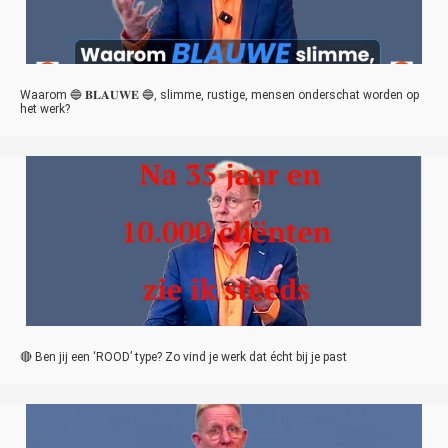
Waarom 🔵 𝐁𝐋𝐀𝐔𝐖𝐄 🔵, slimme, rustige, mensen onderschat worden op
het werk?
🔴 Ben jij een ‘ROOD’ type? Zo vind je werk dat écht bij je past