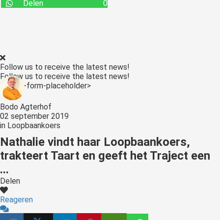
Delen
0
s kan de
e niet
oneren.
stieken
ische
Follow us to receive the latest news!
s worden
Follow us to receive the latest news!
<:optin-form-placeholder>
kt om
em
Bodo Agterhof
tie te
02 september 2019
elen over
in
Loopbaankoers
drag van
Nathalie vindt haar Loopbaankoers,
zoeker op
trakteert Taart en geeft het Traject een
site.
...
ting
Delen
ingcookies
Reageren
 gebruikt
oekers te