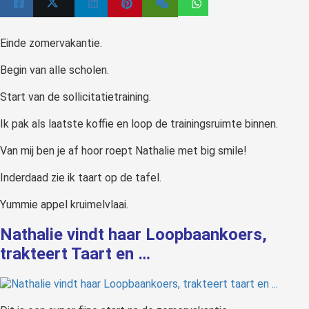
 op de
e. Hierdoor
Einde zomervakantie.
 website-
ren
Begin van alle scholen.
nte
enties
Start van de sollicitatietraining.
gebaseerd
Ik pak als laatste koffie en loop de trainingsruimte binnen.
 gedrag van
ezoeker.
Van mij ben je af hoor roept Nathalie met big smile!
Inderdaad zie ik taart op de tafel.
uren
Yummie appel kruimelvlaai.
Nathalie vindt haar Loopbaankoers,
trakteert Taart en …