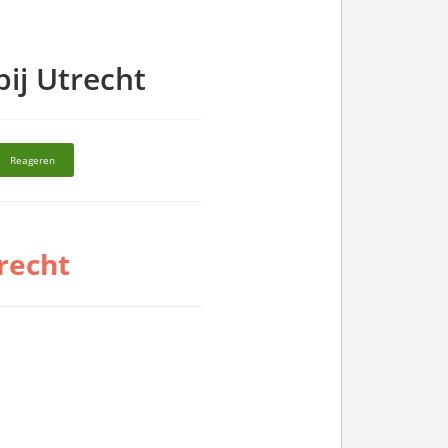
ij Utrecht
Reageren
recht