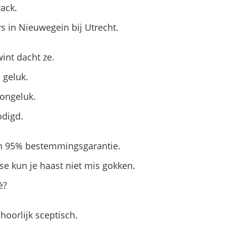
rack.
 in Nieuwegein bij Utrecht.
wint dacht ze.
 geluk.
 ongeluk.
odigd.
jn 95% bestemmingsgarantie.
se kun je haast niet mis gokken.
è?
hoorlijk sceptisch.