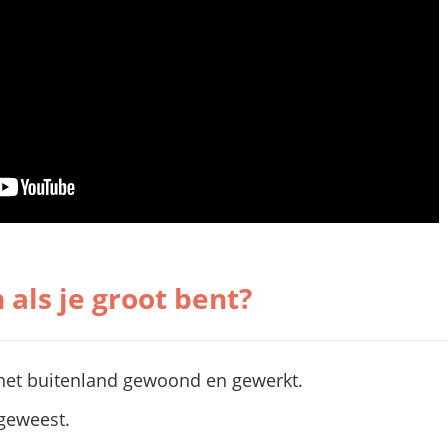
 als je groot bent?
n het buitenland gewoond en gewerkt.
 geweest.