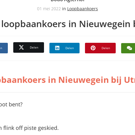
01 mei 2022
in
Loopbaankoers
 loopbaankoers in Nieuwegein b
Delen
en
Delen
Delen
pbaankoers in Nieuwegein bij Ut
oot bent?
flink off piste geskied.