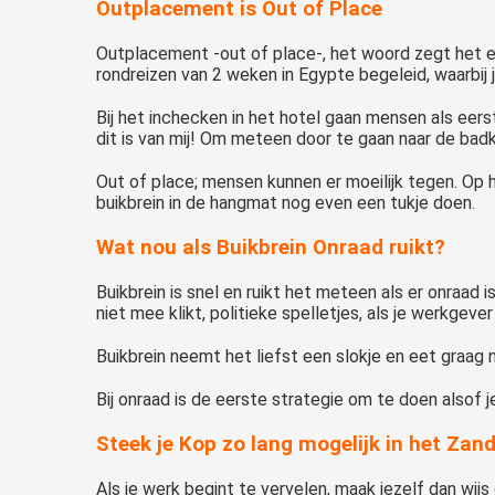
Outplacement is Out of Place
Outplacement -out of place-, het woord zegt het eig
rondreizen van 2 weken in Egypte begeleid, waarbij j
Bij het inchecken in het hotel gaan mensen als eers
dit is van mij! Om meteen door te gaan naar de bad
Out of place; mensen kunnen er moeilijk tegen. Op
buikbrein in de hangmat nog even een tukje doen.
Wat nou als Buikbrein Onraad ruikt?
Buikbrein is snel en ruikt het meteen als er onraad i
niet mee klikt, politieke spelletjes, als je werkgev
Buikbrein neemt het liefst een slokje en eet graag
Bij onraad is de eerste strategie om te doen alsof je
Steek je Kop zo lang mogelijk in het Zan
Als je werk begint te vervelen, maak jezelf dan wijs 