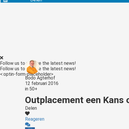
edrag van deze
ezoeker.
Voorkeuren opslaan
Follow us to receive the latest news!
Follow us to receive the latest news!
<:optin-form-placeholder>
Bodo Agterhof
12 februari 2016
in
50+
Outplacement een Kans o
Delen
Reageren