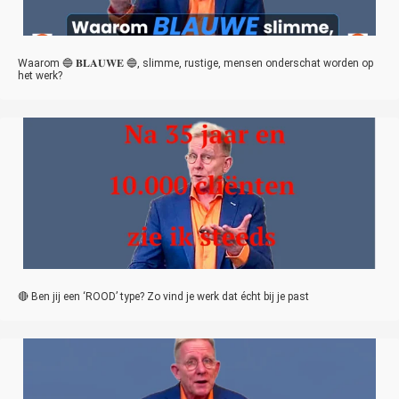
Waarom 🔵 𝐁𝐋𝐀𝐔𝐖𝐄 🔵, slimme, rustige, mensen onderschat worden op
het werk?
🔴 Ben jij een ‘ROOD’ type? Zo vind je werk dat écht bij je past