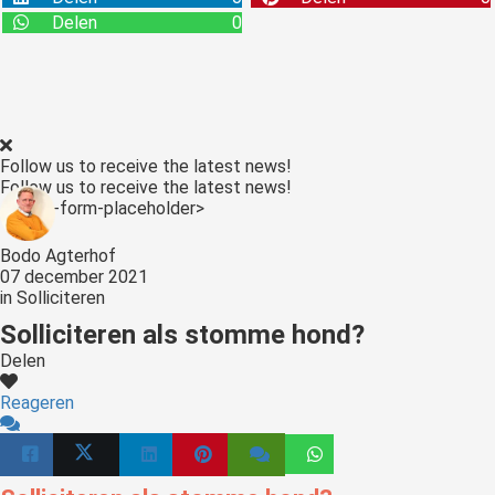
s kan de
Delen
0
e niet
oneren.
stieken
ische
Follow us to receive the latest news!
s worden
Follow us to receive the latest news!
kt om
<:optin-form-placeholder>
em
tie te
Bodo Agterhof
07 december 2021
elen over
in
Solliciteren
drag van
Solliciteren als stomme hond?
zoeker op
site.
Delen
ting
Reageren
ingcookies
 gebruikt
oekers te