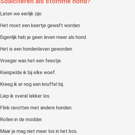
Solliciteren als stomme hond?
 op de
e. Hierdoor
Laten we eerlijk zijn.
 website-
Het moet een keertje gewaft worden.
ren
nte
Eigenlijk heb je geen leven meer als hond.
enties
Het is een hondenleven geworden.
gebaseerd
 gedrag van
Vroeger was het een feestje.
ezoeker.
Kwispelde ik bij elke woef.
uren
Kreeg ik er nog een knuffel bij.
Liep ik overal lekker los.
Flink ravotten met andere honden.
Rollen in de modder.
Maar je mag niet meer los in het bos.