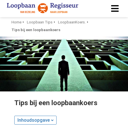
Home
Loopbaan Tips
LoopbaanKoers.
Tips bij een loopbaankoers
ngen
 policy
ioneel
onele
s zijn
kelijk om
bsite te
Tips bij een loopbaankoers
ken. Ze
 gebruikt
asisfuncties
Inhoudsopgave
der deze