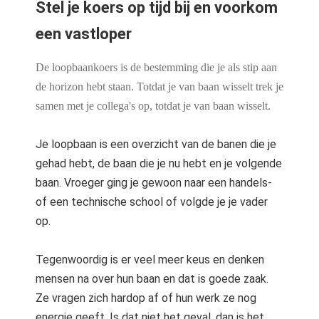
Stel je koers op tijd bij en voorkom
 op de
e. Hierdoor
een vastloper
 website-
ren
De loopbaankoers is de bestemming die je als stip aan
nte
de horizon hebt staan. Totdat je van baan wisselt trek je
enties
samen met je collega's op, totdat je van baan wisselt.
gebaseerd
 gedrag van
Je loopbaan is een overzicht van de banen die je
ezoeker.
gehad hebt, de baan die je nu hebt en je volgende
baan. Vroeger ging je gewoon naar een handels-
uren
of een technische school of volgde je je vader
op.
Tegenwoordig is er veel meer keus en denken
mensen na over hun baan en dat is goede zaak.
Ze vragen zich hardop af of hun werk ze nog
energie geeft. Is dat niet het geval, dan is het