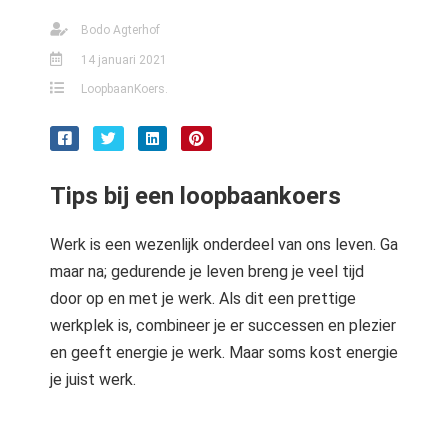
s kan de
Bodo Agterhof
e niet
oneren.
14 januari 2021
LoopbaanKoers.
stieken
ische
s worden
kt om
Tips bij een loopbaankoers
em
tie te
Werk is een wezenlijk onderdeel van ons leven. Ga
elen over
maar na; gedurende je leven breng je veel tijd
drag van
door op en met je werk. Als dit een prettige
zoeker op
site.
werkplek is, combineer je er successen en plezier
en geeft energie je werk. Maar soms kost energie
ting
je juist werk.
ingcookies
 gebruikt
oekers te