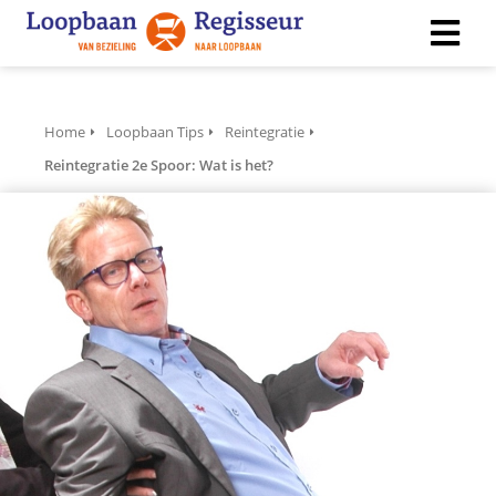
ngen
Home
Loopbaan Tips
Reintegratie
 policy
Reintegratie 2e Spoor: Wat is het?
ioneel
onele
s zijn
kelijk om
bsite te
ken. Ze
 gebruikt
asisfuncties
der deze