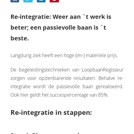
 op de
e. Hierdoor
Re-integratie: Weer aan `t werk is
 website-
beter; een passievolle baan is `t
ren
nte
beste.
enties
gebaseerd
Langdurig ziek heeft een hoge (im-) materiële prijs.
 gedrag van
ezoeker.
De begeleidingstechnieken van LoopbaanRegisseur
zorgen voor opzienbarende resultaten. Behalve re-
uren
integratie wordt de passievolle baan gerealiseerd.
Ook hier geldt het succespercentage van 85%.
Re-integratie in stappen: