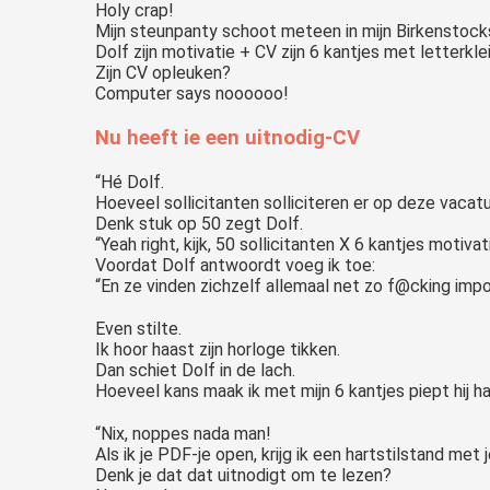
Holy crap!
Mijn steunpanty schoot meteen in mijn Birkenstock
Dolf zijn motivatie + CV zijn 6 kantjes met letterkle
Zijn CV opleuken?
Computer says noooooo!
Nu heeft ie een uitnodig-CV
“Hé Dolf.
Hoeveel sollicitanten solliciteren er op deze vacat
Denk stuk op 50 zegt Dolf.
“Yeah right, kijk, 50 sollicitanten X 6 kantjes motiva
Voordat Dolf antwoordt voeg ik toe:
“En ze vinden zichzelf allemaal net zo f@cking import
Even stilte.
Ik hoor haast zijn horloge tikken.
Dan schiet Dolf in de lach.
Hoeveel kans maak ik met mijn 6 kantjes piept hij 
“Nix, noppes nada man!
Als ik je PDF-je open, krijg ik een hartstilstand met j
Denk je dat dat uitnodigt om te lezen?