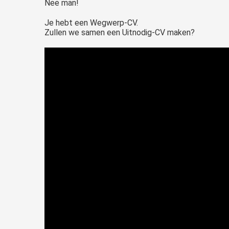
Nee man!
Je hebt een Wegwerp-CV.
Zullen we samen een Uitnodig-CV maken?