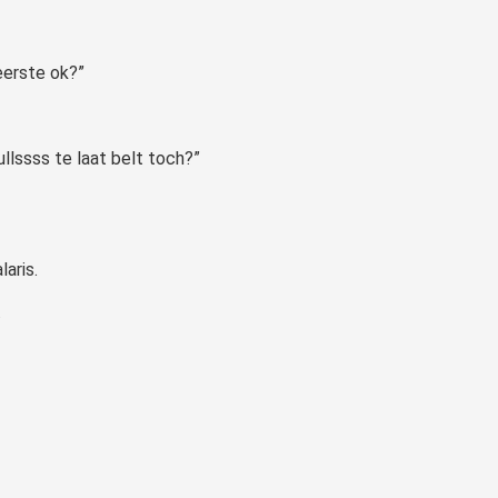
eerste ok?”
llssss te laat belt toch?”
laris.
.