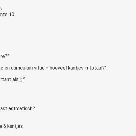
s.
inte 10.
ure?”
tie en curriculum vitae = hoeveel kantjes in totaal?”
ant als jij.”
haast astmatisch?
e 6 kantjes.