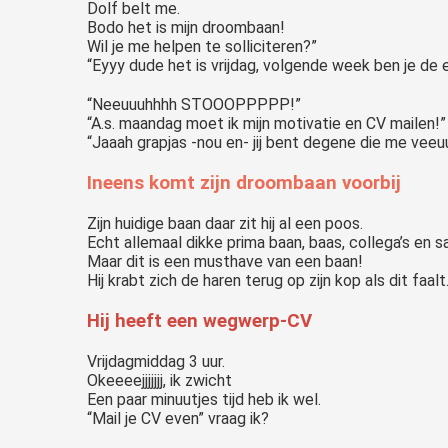
Dolf belt me.
Bodo het is mijn droombaan!
Wil je me helpen te solliciteren?”
“Eyyy dude het is vrijdag, volgende week ben je de 
“Neeuuuhhhh STOOOPPPPP!”
“A.s. maandag moet ik mijn motivatie en CV mailen!”
“Jaaah grapjas -nou en- jij bent degene die me veeuu
Ineens komt zijn droombaan voorbij
Zijn huidige baan daar zit hij al een poos.
Echt allemaal dikke prima baan, baas, collega’s en sa
Maar dit is een musthave van een baan!
Hij krabt zich de haren terug op zijn kop als dit faalt
Hij heeft een wegwerp-CV
Vrijdagmiddag 3 uur.
Okeeeejjjjjjj, ik zwicht
Een paar minuutjes tijd heb ik wel.
“Mail je CV even” vraag ik?