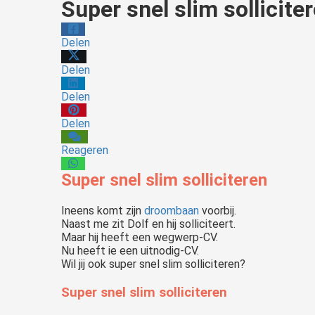
Super snel slim sollicite
Delen
Delen
Delen
Delen
Reageren
Super snel slim solliciteren
Ineens komt zijn
droombaan
voorbij.
Naast me zit Dolf en hij solliciteert.
Maar hij heeft een wegwerp-CV.
Nu heeft ie een uitnodig-CV.
Wil jij ook super snel slim solliciteren?
Pak de regie over je loopbaan. Scoor de baan die je \'n 8, 9, 10 geeft. Geen standaard sollicitatie- of AI-tips. Transformeer je blokkades in talenten + solliciteer onweerstaanbaar.
Super snel slim solliciteren