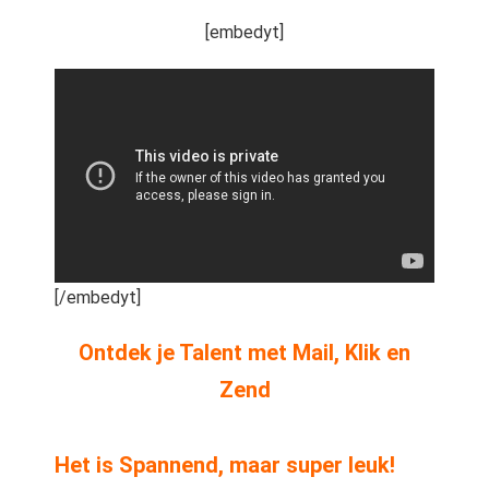
[embedyt]
[/embedyt]
Ontdek je Talent met Mail, Klik en
Zend
Het is
Spannend, maar super leuk!