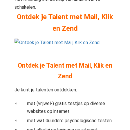
 op de
schakelen.
e. Hierdoor
Ontdek je Talent met Mail, Klik
 website-
ren
en Zend
nte
enties
gebaseerd
 gedrag van
ezoeker.
Ontdek je Talent met Mail, Klik en
Zend
uren
Je kunt je talenten ontdekken:
met (vrijwel-) gratis testjes op diverse
websites op internet
met wat duurdere psychologische testen
met allerlei oefeningen op internet