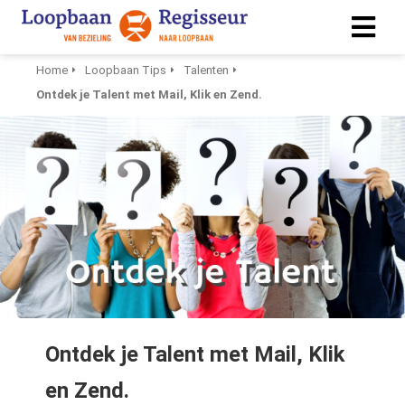
Home
Loopbaan Tips
Talenten
Ontdek je Talent met Mail, Klik en Zend.
ngen
 policy
ioneel
onele
s zijn
kelijk om
bsite te
ken. Ze
 gebruikt
Ontdek je Talent met Mail, Klik
asisfuncties
en Zend.
der deze