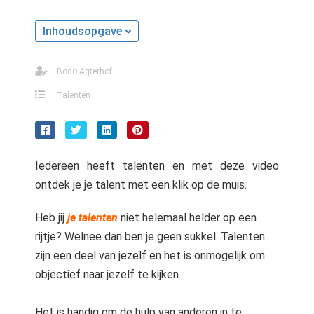
s kan de
e niet
Inhoudsopgave
oneren.
stieken
Bodo Agterhof
ische
Talenten
s worden
kt om
em
tie te
Iedereen heeft talenten en met deze video
elen over
ontdek je je talent met een klik op de muis.
drag van
zoeker op
Heb jij
je talenten
niet helemaal helder op een
site.
rijtje? Welnee dan ben je geen sukkel. Talenten
ting
zijn een deel van jezelf en het is onmogelijk om
objectief naar jezelf te kijken.
ingcookies
 gebruikt
oekers te
Het is handig om de hulp van anderen in te