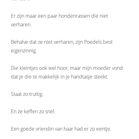
 op de
e. Hierdoor
Er zijn maar een paar hondenrassen die niet
 website-
verharen.
ren
nte
Behalve dat ze niet verharen, zijn Poedels best
enties
eigenzinnig.
gebaseerd
 gedrag van
ezoeker.
Die kleintjes ook wel hoor, maar mijn moeder vond
dat je die te makkelijk in je handtasje steekt.
uren
Staat zo truttig.
En ze keffen zo snel.
Een goede vriendin van haar had er zo eentje.