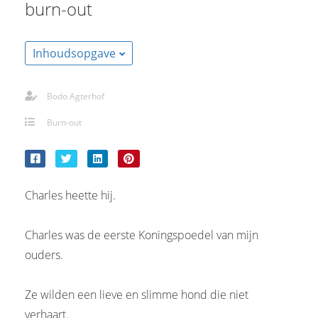
burn-out
s kan de
e niet
oneren.
Inhoudsopgave
stieken
ische
Bodo Agterhof
s worden
Burn-out
kt om
em
tie te
elen over
Charles heette hij.
drag van
zoeker op
site.
Charles was de eerste Koningspoedel van mijn
ouders.
ting
ingcookies
Ze wilden een lieve en slimme hond die niet
 gebruikt
verhaart.
oekers te