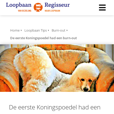
ngen
Home
Loopbaan Tips
Burn-out
 policy
De eerste Koningspoedel had een burn-out
ioneel
onele
s zijn
kelijk om
bsite te
ken. Ze
 gebruikt
asisfuncties
De eerste Koningspoedel had een
der deze