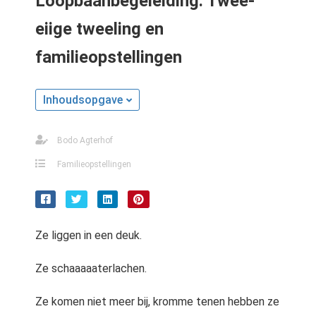
Loopbaanbegeleiding: Twee-
s kan de
e niet
eiige tweeling en
oneren.
familieopstellingen
stieken
ische
Inhoudsopgave
s worden
kt om
Bodo Agterhof
em
tie te
Familieopstellingen
elen over
drag van
zoeker op
site.
Ze liggen in een deuk.
ting
Ze schaaaaaterlachen.
ingcookies
 gebruikt
Ze komen niet meer bij, kromme tenen hebben ze
oekers te