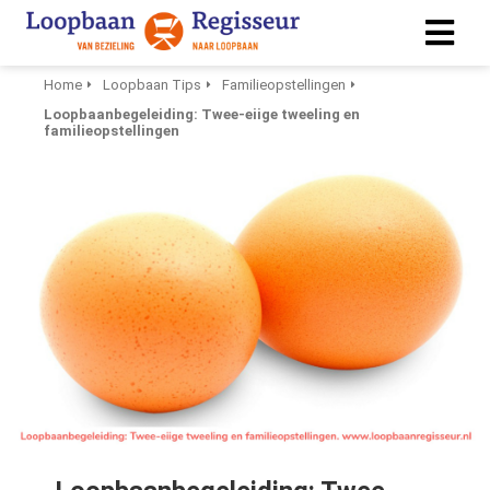
Home
Loopbaan Tips
Familieopstellingen
Loopbaanbegeleiding: Twee-eiige tweeling en
ngen
familieopstellingen
 policy
ioneel
onele
s zijn
kelijk om
bsite te
ken. Ze
 gebruikt
asisfuncties
der deze