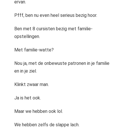
ervan.
 op de
e. Hierdoor
Pfff, ben nu even heel serieus bezig hoor.
 website-
ren
Ben met 8 cursisten bezig met familie-
nte
opstellingen.
enties
gebaseerd
Met familie-watte?
 gedrag van
ezoeker.
Nou ja, met de onbewuste patronen in je familie
en in je ziel.
uren
Klinkt zwaar man.
Ja is het ook.
Maar we hebben ook lol.
We hebben zelfs de slappe lach.