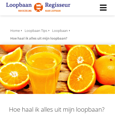
ngen
Home
Loopbaan Tips
Loopbaan
 policy
Hoe haal ik alles uit mijn loopbaan?
ioneel
onele
s zijn
kelijk om
bsite te
ken. Ze
 gebruikt
asisfuncties
Hoe haal ik alles uit mijn loopbaan?
der deze