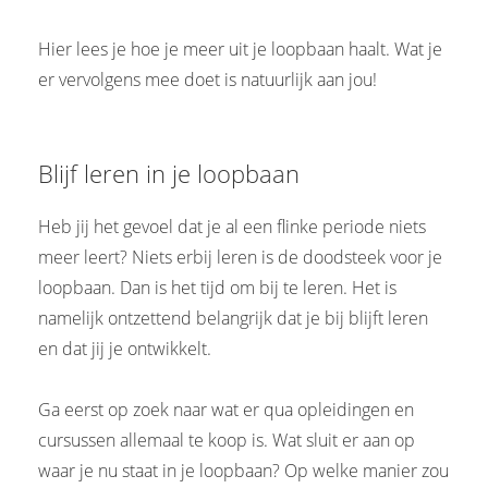
 op de
e. Hierdoor
Hier lees je hoe je meer uit je loopbaan haalt. Wat je
 website-
er vervolgens mee doet is natuurlijk aan jou!
ren
nte
enties
Blijf leren in je loopbaan
gebaseerd
 gedrag van
Heb jij het gevoel dat je al een flinke periode niets
ezoeker.
meer leert? Niets erbij leren is de doodsteek voor je
loopbaan. Dan is het tijd om bij te leren. Het is
uren
namelijk ontzettend belangrijk dat je bij blijft leren
en dat jij je ontwikkelt.
Ga eerst op zoek naar wat er qua opleidingen en
cursussen allemaal te koop is. Wat sluit er aan op
waar je nu staat in je loopbaan? Op welke manier zou