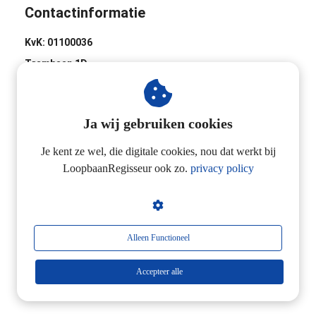
Contactinformatie
KvK: 01100036
Trambaan 1D
8441 BH Heerenveen
0513-620020
Ja wij gebruiken cookies
Industrieweg 2D
3433 NL Nieuwegein
Je kent ze wel, die digitale cookies, nou dat werkt bij
LoopbaanRegisseur ook zo.
privacy policy
06-24257923
Alleen Functioneel
Accepteer alle