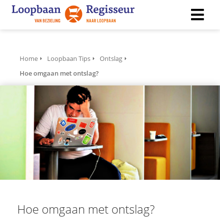
ngen
Home
Loopbaan Tips
Ontslag
 policy
Hoe omgaan met ontslag?
ioneel
onele
s zijn
kelijk om
bsite te
ken. Ze
 gebruikt
asisfuncties
Hoe omgaan met ontslag?
der deze