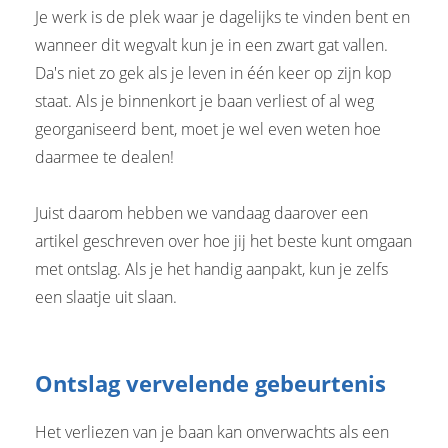
Je werk is de plek waar je dagelijks te vinden bent en
 op de
e. Hierdoor
wanneer dit wegvalt kun je in een zwart gat vallen.
 website-
Da's niet zo gek als je leven in één keer op zijn kop
ren
staat. Als je binnenkort je baan verliest of al weg
nte
georganiseerd bent, moet je wel even weten hoe
enties
daarmee te dealen!
gebaseerd
 gedrag van
ezoeker.
Juist daarom hebben we vandaag daarover een
artikel geschreven over hoe jij het beste kunt omgaan
met ontslag. Als je het handig aanpakt, kun je zelfs
uren
een slaatje uit slaan.
Ontslag vervelende gebeurtenis
Het verliezen van je baan kan onverwachts als een