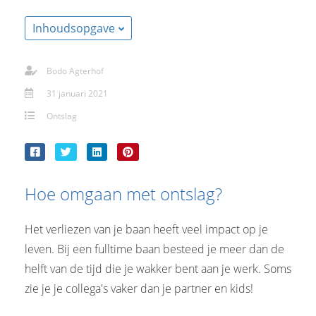
s kan de
e niet
Inhoudsopgave
oneren.
stieken
Bodo Agterhof
ische
31 januari 2021
s worden
Ontslag
kt om
em
tie te
elen over
Hoe omgaan met ontslag?
drag van
zoeker op
site.
Het verliezen van je baan heeft veel impact op je
leven. Bij een fulltime baan besteed je meer dan de
ting
helft van de tijd die je wakker bent aan je werk. Soms
ingcookies
zie je je collega's vaker dan je partner en kids!
 gebruikt
oekers te