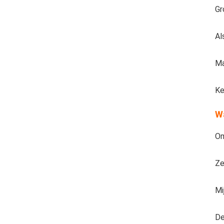
Gr
Al
Ma
Ke
Wa
Om
Ze
Mi
De