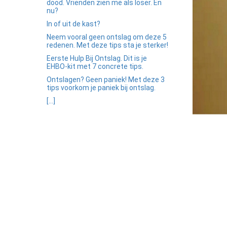
edrag van deze
dood. Vrienden zien me als loser. En
nu?
ezoeker.
In of uit de kast?
Neem vooral geen ontslag om deze 5
Voorkeuren opslaan
redenen. Met deze tips sta je sterker!
Eerste Hulp Bij Ontslag. Dit is je
EHBO-kit met 7 concrete tips.
Ontslagen? Geen paniek! Met deze 3
tips voorkom je paniek bij ontslag.
[...]