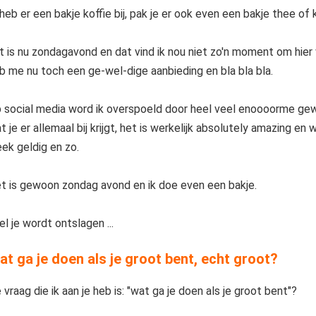
 heb er een bakje koffie bij, pak je er ook even een bakje thee of k
t is nu zondagavond en dat vind ik nou niet zo'n moment om hier 
b me nu toch een ge-wel-dige aanbieding en bla bla bla.
 social media word ik overspoeld door heel veel enoooorme gew
t je er allemaal bij krijgt, het is werkelijk absolutely amazing en
ek geldig en zo.
t is gewoon zondag avond en ik doe even een bakje.
el je wordt ontslagen ...
t ga je doen als je groot bent, echt groot?
 vraag die ik aan je heb is: "wat ga je doen als je groot bent"?