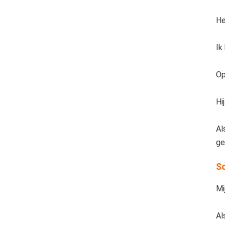
He
Ik
Op
Hi
Al
ge
So
Mi
Al