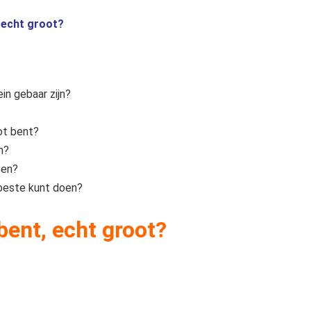
, echt groot?
in gebaar zijn?
oot bent?
n?
oen?
 beste kunt doen?
bent, echt groot?