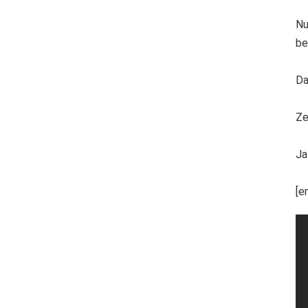
Nu
be
Da
Ze
Ja
[e