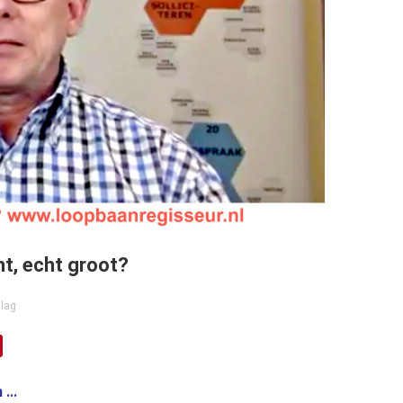
nt, echt groot?
lag
...