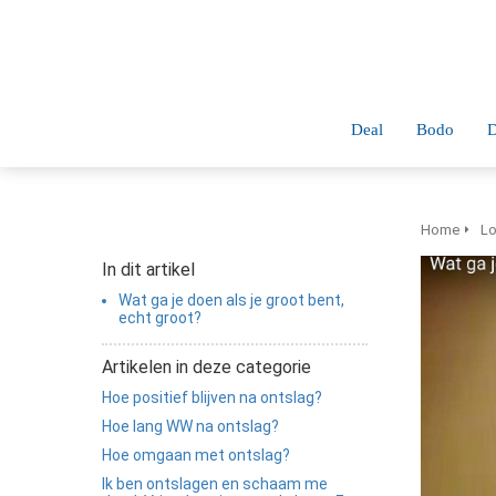
anoniem
nformatie te
erzamelen over
et gedrag van een
ezoeker op de
Deal
Bodo
D
ebsite.
Marketing
arketingcookies
Home
Lo
orden gebruikt
In dit artikel
m bezoekers te
Wat ga je doen als je groot bent,
olgen op de
echt groot?
ebsite. Hierdoor
unnen website-
Artikelen in deze categorie
igenaren
Hoe positief blijven na ontslag?
elevante
Hoe lang WW na ontslag?
dvertenties tonen
Hoe omgaan met ontslag?
ebaseerd op het
Ik ben ontslagen en schaam me