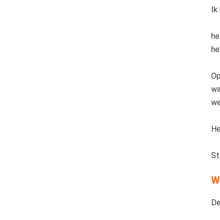
Ik
he
he
Op
wa
we
He
St
Wa
De