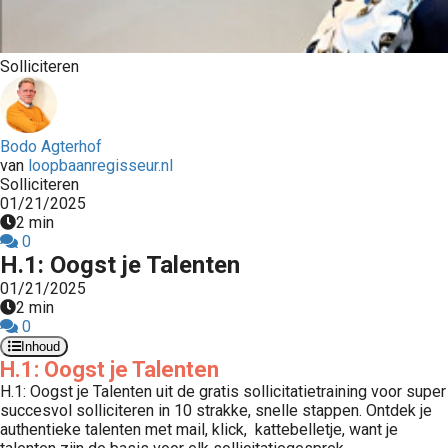
s kan de
e niet
oneren.
Solliciteren
stieken
ische
Bodo Agterhof
s worden
van
loopbaanregisseur.nl
kt om
Solliciteren
em
01/21/2025
2 min
tie te
0
elen over
H.1: Oogst je Talenten
drag van
01/21/2025
zoeker op
2 min
site.
0
Inhoud
ting
H.1: Oogst je Talenten
H.1: Oogst je Talenten uit de gratis sollicitatietraining voor super
ingcookies
succesvol solliciteren in 10 strakke, snelle stappen. Ontdek je
 gebruikt
authentieke talenten met mail, klick, kattebelletje, want je
oekers te