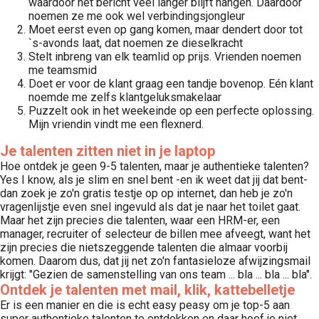
waardoor het bericht veel langer blijft hangen. Daardoor
noemen ze me ook wel verbindingsjongleur
Moet eerst even op gang komen, maar dendert door tot
`s-avonds laat, dat noemen ze dieselkracht
Stelt inbreng van elk teamlid op prijs. Vrienden noemen
me teamsmid
Doet er voor de klant graag een tandje bovenop. Eén klant
noemde me zelfs klantgeluksmakelaar
Puzzelt ook in het weekeinde op een perfecte oplossing.
Mijn vriendin vindt me een flexnerd.
Je talenten zitten niet in je laptop
Hoe ontdek je geen 9-5 talenten, maar je authentieke talenten?
Yes I know, als je slim en snel bent -en ik weet dat jij dat bent-
dan zoek je zo'n gratis testje op op internet, dan heb je zo'n
vragenlijstje even snel ingevuld als dat je naar het toilet gaat.
Maar het zijn precies die talenten, waar een HRM-er, een
manager, recruiter of selecteur de billen mee afveegt, want het
zijn precies die nietszeggende talenten die almaar voorbij
komen. Daarom dus, dat jij net zo'n fantasieloze afwijzingsmail
krijgt: "Gezien de samenstelling van ons team ... bla ... bla ... bla".
Ontdek je talenten met mail, klik, kattebelletje
Er is een manier en die is echt easy peasy om je top-5 aan
super authentieke talenten te ontdekken en daar hoef je niet