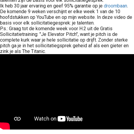
talenten zijn de basis voor elk sollicitatiegesprek.
 op de
Ik heb 30 jaar ervaring en geef 95% garantie op je
droombaan
.
De komende 9 weken verschijnt er elke week 1 van de 10
e. Hierdoor
hoofdstukken op YouTube en op mijn website. In deze video de
 website-
basis voor elk sollicitatiegesprek: je talenten.
ren
P.s.: Graag tot de komende week voor H.2 uit de Gratis
nte
Sollicitatietraining: "Je Elevator Pitch", want je pitch is de
complete kurk waar je hele sollicitatie op drijft. Zonder sterke
enties
pitch ga je in het sollicitatiegsprek geheid af als een gieter en
gebaseerd
zink je als The Titanic.
 gedrag van
ezoeker.
uren