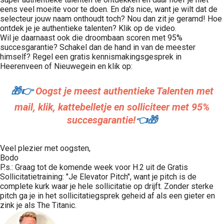
eens veel moeite voor te doen. En da's nice, want je wilt dat de
selecteur jouw naam onthoudt toch? Nou dan zit je geramd! Hoe
ontdek je je authentieke talenten? Klik op de video.
Wil je daarnaast ook die droombaan scoren met 95%
succesgarantie? Schakel dan de hand in van de meester
himself? Regel een gratis kennismakingsgesprek in
Heerenveen of Nieuwegein en klik op:
🎁👉
Oogst je meest authentieke Talenten met
mail, klik, kattebelletje en solliciteer met 95%
succesgarantie!
👈🎁
Veel plezier met oogsten,
Bodo
P.s.: Graag tot de komende week voor H.2 uit de Gratis
Sollicitatietraining: "Je Elevator Pitch", want je pitch is de
complete kurk waar je hele sollicitatie op drijft. Zonder sterke
pitch ga je in het sollicitatiegsprek geheid af als een gieter en
zink je als The Titanic.