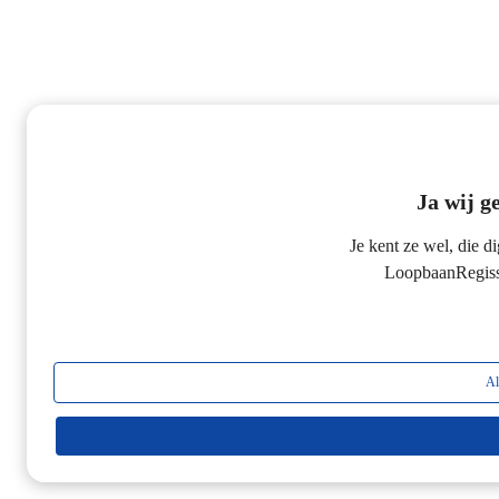
Ja wij g
Je kent ze wel, die di
LoopbaanRegiss
Al