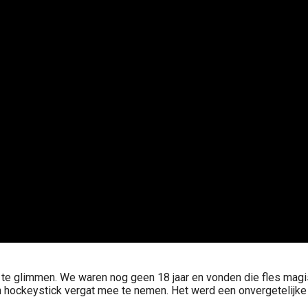
rs te glimmen. We waren nog geen 18 jaar en vonden die fles mag
n hockeystick vergat mee te nemen. Het werd een onvergetelijke 