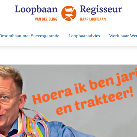
Droombaan met Succesgarantie
Loopbaanadvies
Werk naar We