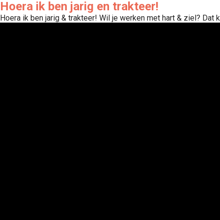
Hoera ik ben jarig en trakteer!
Hoera ik ben jarig & trakteer! Wil je werken met hart & ziel? Dat