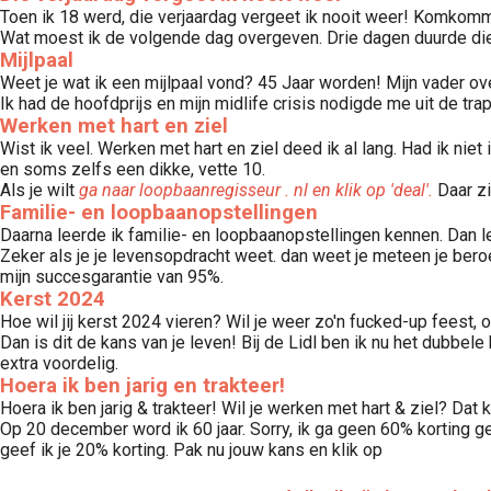
Toen ik 18 werd, die verjaardag vergeet ik nooit weer! Komkomme
Wat moest ik de volgende dag overgeven. Drie dagen duurde die 
Mijlpaal
Weet je wat ik een mijlpaal vond? 45 Jaar worden! Mijn vader over
Ik had de hoofdprijs en mijn midlife crisis nodigde me uit de trap
Werken met hart en ziel
Wist ik veel. Werken met hart en ziel deed ik al lang. Had ik niet
en soms zelfs een dikke, vette 10.
Als je wilt
ga naar loopbaanregisseur . nl en klik op 'deal'.
Daar zi
Familie- en loopbaanopstellingen
Daarna leerde ik familie- en loopbaanopstellingen kennen. Dan leer 
Zeker als je je levensopdracht weet. dan weet je meteen je beroe
mijn succesgarantie van 95%.
Kerst 2024
Hoe wil jij kerst 2024 vieren? Wil je weer zo'n fucked-up feest, o
Dan is dit de kans van je leven! Bij de Lidl ben ik nu het dubbel
extra voordelig.
Hoera ik ben jarig en trakteer!
Hoera ik ben jarig & trakteer! Wil je werken met hart & ziel? Da
Op 20 december word ik 60 jaar. Sorry, ik ga geen 60% korting g
geef ik je 20% korting. Pak nu jouw kans en klik op