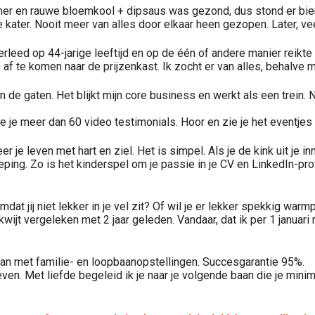
r en rauwe bloemkool + dipsaus was gezond, dus stond er bier en 
kater. Nooit meer van alles door elkaar heen gezopen. Later, ve
leed op 44-jarige leeftijd en op de één of andere manier reikte mi
 af te komen naar de prijzenkast. Ik zocht er van alles, behalve mi
 in de gaten. Het blijkt mijn core business en werkt als een trein
e je meer dan 60 video testimonials. Hoor en zie je het eventjes
je leven met hart en ziel. Het is simpel. Als je de kink uit je inn
ping. Zo is het kinderspel om je passie in je CV en LinkedIn-pro
mdat jij niet lekker in je vel zit? Of wil je er lekker spekkig wa
e kwijt vergeleken met 2 jaar geleden. Vandaar, dat ik per 1 janua
t kan met familie- en loopbaanopstellingen. Succesgarantie 95%.
even. Met liefde begeleid ik je naar je volgende baan die je min