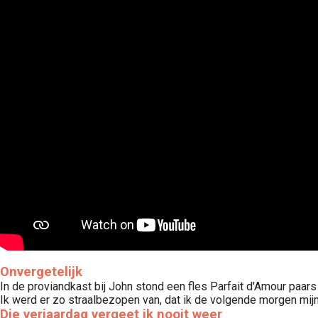
Onvergetelijk
In de proviandkast bij John stond een fles Parfait d'Amour paa
Ik werd er zo straalbezopen van, dat ik de volgende morgen mij
Die verjaardag vergeet ik nooit weer