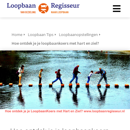
ngen
Home
Loopbaan Tips
Loopbaanopstellingen
 policy
Hoe ontdek je je loopbaankoers met hart en ziel?
ioneel
onele
s zijn
kelijk om
bsite te
ken. Ze
 gebruikt
asisfuncties
der deze