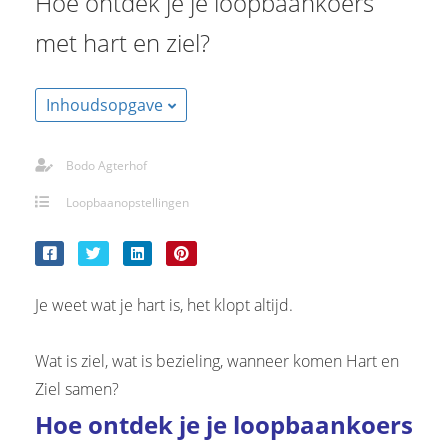
Hoe ontdek je je loopbaankoers
s kan de
e niet
met hart en ziel?
oneren.
stieken
Inhoudsopgave
ische
s worden
Bodo Agterhof
kt om
em
Loopbaanopstellingen
tie te
elen over
drag van
zoeker op
Je weet wat je hart is, het klopt altijd.
site.
Wat is ziel, wat is bezieling, wanneer komen Hart en
ting
Ziel samen?
ingcookies
Hoe ontdek je je loopbaankoers
 gebruikt
oekers te