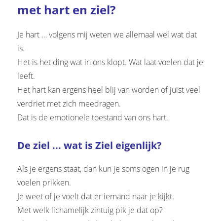
met hart en ziel?
 op de
e. Hierdoor
 website-
Je hart … volgens mij weten we allemaal wel wat dat
ren
is.
nte
Het is het ding wat in ons klopt. Wat laat voelen dat je
enties
leeft.
gebaseerd
Het hart kan ergens heel blij van worden of juist veel
 gedrag van
verdriet met zich meedragen.
ezoeker.
Dat is de emotionele toestand van ons hart.
uren
De ziel ... wat is Ziel eigenlijk?
Als je ergens staat, dan kun je soms ogen in je rug
voelen prikken.
Je weet of je voelt dat er iemand naar je kijkt.
Met welk lichamelijk zintuig pik je dat op?