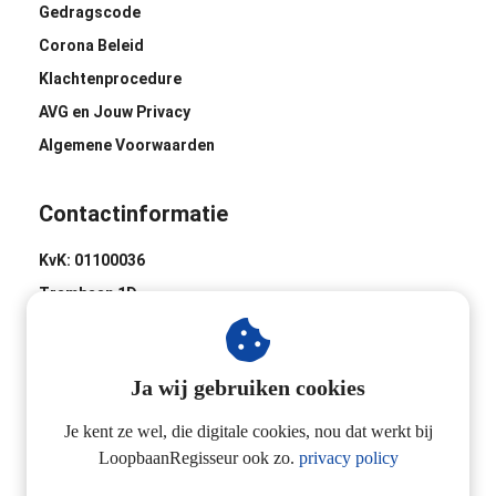
Gedragscode
Corona Beleid
Klachtenprocedure
AVG en Jouw Privacy
Algemene Voorwaarden
Contactinformatie
KvK: 01100036
Trambaan 1D
8441 BH Heerenveen
0513-620020
Ja wij gebruiken cookies
Industrieweg 2D
3433 NL Nieuwegein
Je kent ze wel, die digitale cookies, nou dat werkt bij
LoopbaanRegisseur ook zo.
privacy policy
06-24257923