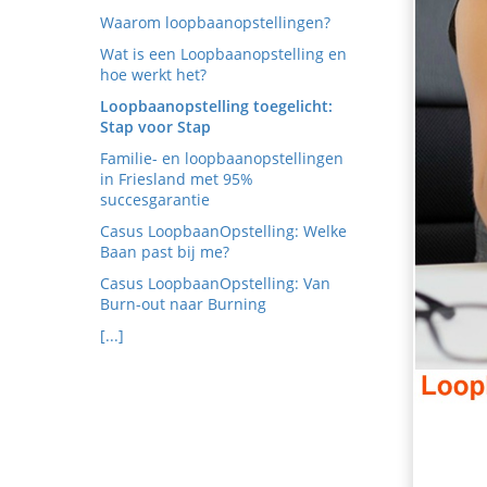
edrag van deze
Waarom loopbaanopstellingen?
ezoeker.
Wat is een Loopbaanopstelling en
hoe werkt het?
Voorkeuren opslaan
Loopbaanopstelling toegelicht:
Stap voor Stap
Familie- en loopbaanopstellingen
in Friesland met 95%
succesgarantie
Casus LoopbaanOpstelling: Welke
Baan past bij me?
Casus LoopbaanOpstelling: Van
Burn-out naar Burning
[...]