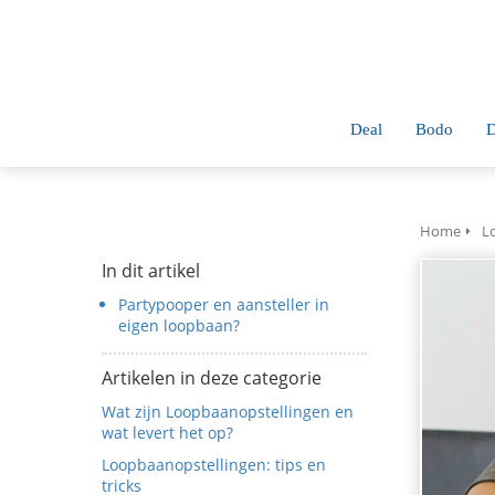
anoniem
nformatie te
erzamelen over
et gedrag van een
ezoeker op de
Deal
Bodo
D
ebsite.
Marketing
arketingcookies
Home
L
orden gebruikt
In dit artikel
m bezoekers te
Partypooper en aansteller in
olgen op de
eigen loopbaan?
ebsite. Hierdoor
unnen website-
Artikelen in deze categorie
igenaren
Wat zijn Loopbaanopstellingen en
elevante
wat levert het op?
dvertenties tonen
Loopbaanopstellingen: tips en
ebaseerd op het
tricks