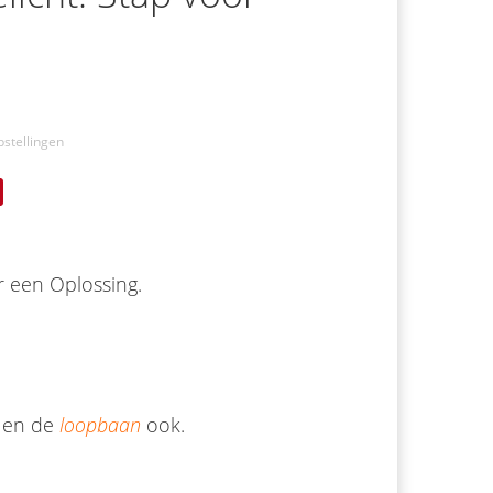
stellingen
r een Oplossing.
g en de
loopbaan
ook.