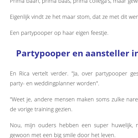
Prima baan, prima baas, prima collega's, maar gew
Eigenlijk vindt ze het maar stom, dat ze met dit wer
Een partypooper op haar eigen feestje.
Partypooper en aansteller i
En Rica vertelt verder. "Ja, over partypooper gesp
party- en weddingplanner worden".
"Weet je, andere mensen maken soms zulke nare 
de vorige training gezien.
Nou, mijn ouders hebben een super huwelijk, me
gewoon met een big smile door het leven.