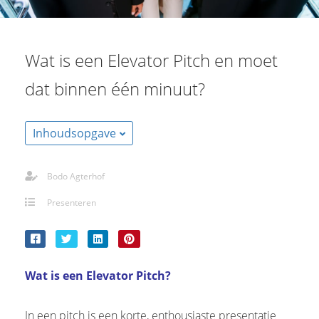
s kan de
e niet
oneren.
Wat is een Elevator Pitch en moet
stieken
dat binnen één minuut?
ische
s worden
kt om
Inhoudsopgave
em
tie te
Bodo Agterhof
elen over
drag van
Presenteren
zoeker op
site.
ting
Wat is een Elevator Pitch?
ingcookies
 gebruikt
In een pitch is een korte, enthousiaste presentatie
oekers te