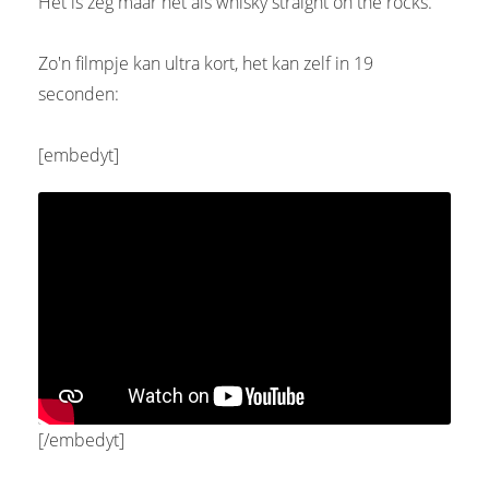
Het is zeg maar net als whisky straight on the rocks.
Zo'n filmpje kan ultra kort, het kan zelf in 19
seconden:
[embedyt]
[/embedyt]