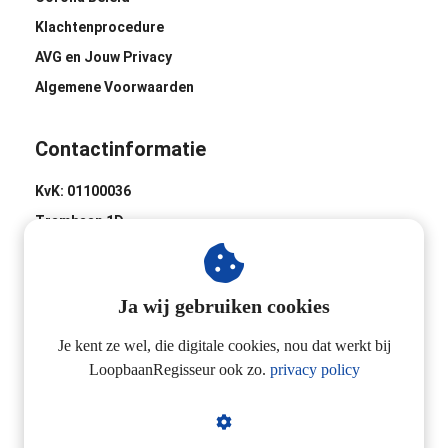
Klachtenprocedure
AVG en Jouw Privacy
Algemene Voorwaarden
Contactinformatie
KvK: 01100036
Trambaan 1D
8441 BH Heerenveen
0513-620020
Ja wij gebruiken cookies
Industrieweg 2D
3433 NL Nieuwegein
Je kent ze wel, die digitale cookies, nou dat werkt bij
LoopbaanRegisseur ook zo.
privacy policy
06-24257923