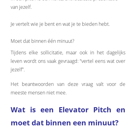
 op de
van jezelf.
e. Hierdoor
 website-
Je vertelt wie je bent en wat je te bieden hebt.
ren
nte
Moet dat binnen één minuut?
enties
gebaseerd
Tijdens elke sollicitatie, maar ook in het dagelijks
 gedrag van
leven wordt ons vaak gevraagd: “vertel eens wat over
ezoeker.
jezelf”.
Het beantwoorden van deze vraag valt voor de
uren
meeste mensen niet mee.
Wat is een Elevator Pitch en
moet dat binnen een minuut?