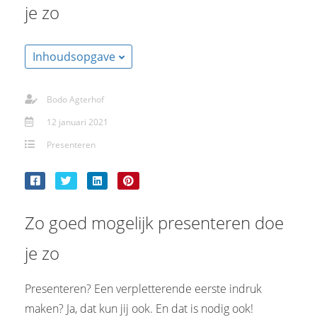
je zo
s kan de
e niet
oneren.
Inhoudsopgave
stieken
ische
Bodo Agterhof
s worden
12 januari 2021
kt om
em
Presenteren
tie te
elen over
drag van
zoeker op
Zo goed mogelijk presenteren doe
site.
je zo
ting
ingcookies
Presenteren? Een verpletterende eerste indruk
 gebruikt
maken? Ja, dat kun jij ook. En dat is nodig ook!
oekers te