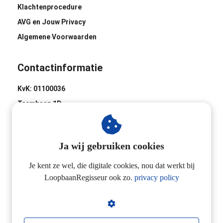
Klachtenprocedure
AVG en Jouw Privacy
Algemene Voorwaarden
Contactinformatie
KvK: 01100036
Trambaan 1D
8441 BH Heerenveen
0513-620020
Ja wij gebruiken cookies
Industrieweg 2D
3433 NL Nieuwegein
Je kent ze wel, die digitale cookies, nou dat werkt bij
LoopbaanRegisseur ook zo.
privacy policy
06-24257923