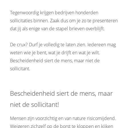
 op de
Tegenwoordig krijgen bedrijven honderden
e. Hierdoor
 website-
sollicitaties binnen. Zaak dus om je zo te presenteren
ren
dat jij als enige van de stapel brieven overblijft.
nte
enties
De crux? Durf je volledig te laten zien. Iedereen mag
gebaseerd
weten wie je bent, wat je drijft en wat je wilt.
 gedrag van
Bescheidenheid siert de mens, maar niet de
ezoeker.
sollicitant.
uren
Bescheidenheid siert de mens, maar
niet de sollicitant!
Mensen zijn voorzichtig en van nature risicomijdend.
Weigeren zichzelf op de borst te kloppen en kijken