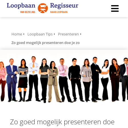
ngen
Home
Loopbaan Tips
Presenteren
 policy
Zo goed mogelijk presenteren doe je zo
ioneel
onele
s zijn
kelijk om
bsite te
ken. Ze
 gebruikt
asisfuncties
Zo goed mogelijk presenteren doe
der deze