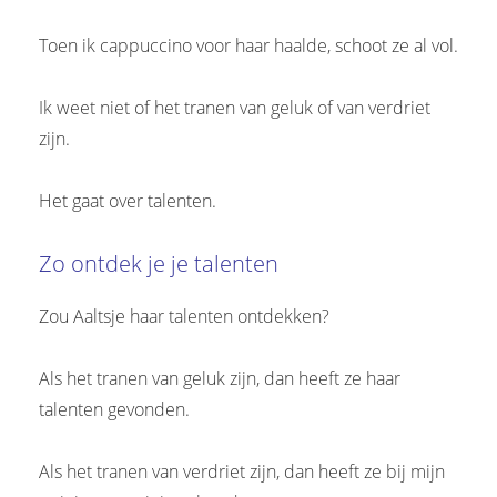
 op de
Toen ik cappuccino voor haar haalde, schoot ze al vol.
e. Hierdoor
 website-
ren
Ik weet niet of het tranen van geluk of van verdriet
nte
zijn.
enties
gebaseerd
Het gaat over talenten.
 gedrag van
ezoeker.
Zo ontdek je je talenten
uren
Zou Aaltsje haar talenten ontdekken?
Als het tranen van geluk zijn, dan heeft ze haar
talenten gevonden.
Als het tranen van verdriet zijn, dan heeft ze bij mijn