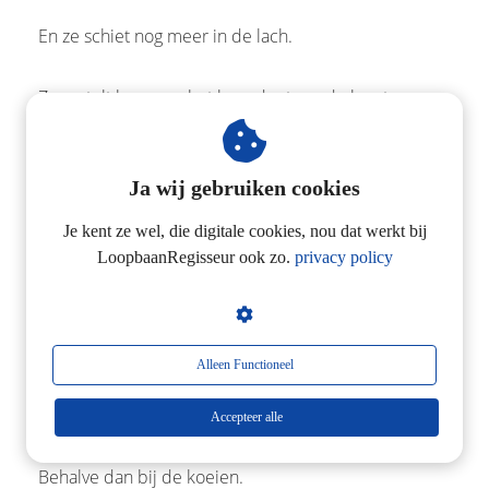
En ze schiet nog meer in de lach.
Ze vertelt hoe zeer het haar doet om de kou tussen
haar ouders te voelen.
Ja wij gebruiken cookies
En de afstandelijkheid.
Je kent ze wel, die digitale cookies, nou dat werkt bij
Dat die afstandelijkheid in de hele boerderij zit.
LoopbaanRegisseur ook zo.
privacy policy
Alleen Functioneel
Accepteer alle
Behalve dan bij de koeien.