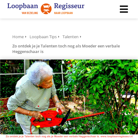
ngen
Home
Loopbaan Tips
Talenten
 policy
Zo ontdek je je Talenten toch nog als Moeder een verbale
Heggenschaar is
ioneel
onele
s zijn
kelijk om
bsite te
ken. Ze
 gebruikt
asisfuncties
der deze