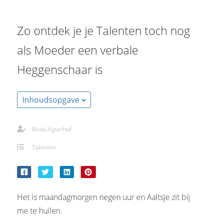
s kan de
e niet
Zo ontdek je je Talenten toch nog
oneren.
als Moeder een verbale
stieken
ische
Heggenschaar is
s worden
kt om
em
Inhoudsopgave
tie te
elen over
Bodo Agterhof
drag van
zoeker op
Talenten
site.
ting
ingcookies
Het is maandagmorgen negen uur en Aaltsje zit bij
 gebruikt
me te huilen.
oekers te