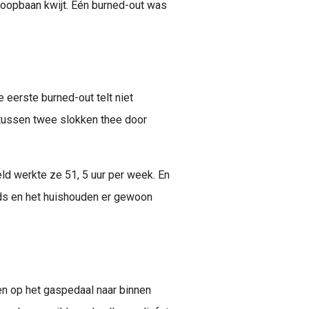
 loopbaan kwijt. Eén burned-out was
e eerste burned-out telt niet
 tussen twee slokken thee door
d werkte ze 51, 5 uur per week. En
ds en het huishouden er gewoon
en op het gaspedaal naar binnen