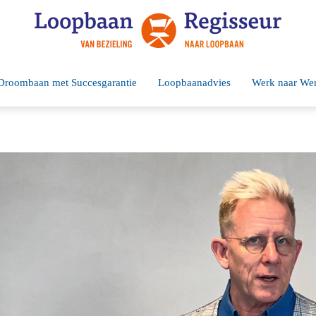
Droombaan met Succesgarantie
Loopbaanadvies
Werk naar We