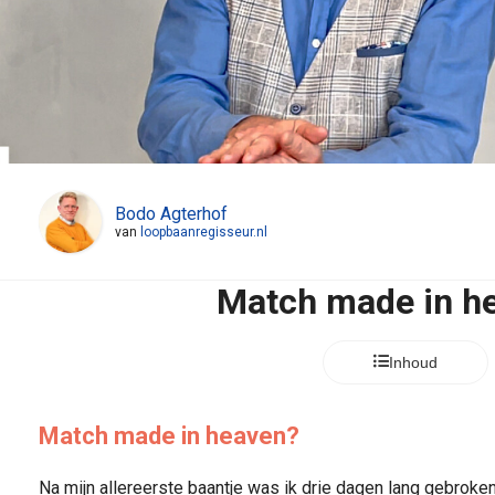
Bodo Agterhof
van
loopbaanregisseur.nl
Match made in h
Inhoud
Match made in heaven?
Na mijn allereerste baantje was ik drie dagen lang gebroken