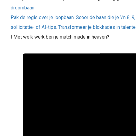
droombaan
Pak de regie over je loopbaan. Scoor de baan die je \'n 8, 9
sollicitatie- of AI-tips. Transformeer je blokkades in talent
! Met welk werk ben je match made in heaven?