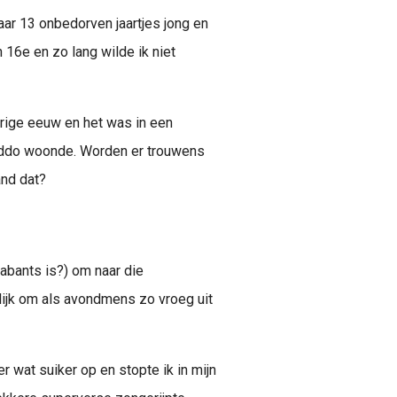
aar 13 onbedorven jaartjes jong en
n 16e en zo lang wilde ik niet
orige eeuw en het was in een
 kiddo woonde. Worden er trouwens
and dat?
rabants is?) om naar die
lijk om als avondmens zo vroeg uit
 wat suiker op en stopte ik in mijn