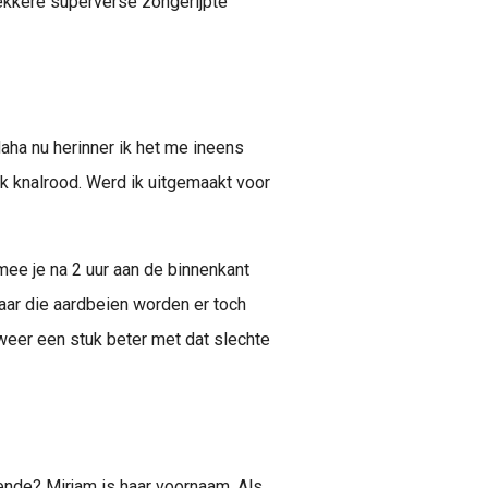
ekkere superverse zongerijpte
aha nu herinner ik het me ineens
k knalrood. Werd ik uitgemaakt voor
ee je na 2 uur aan de binnenkant
 Maar die aardbeien worden er toch
 weer een stuk beter met dat slechte
ende? Mirjam is haar voornaam. Als