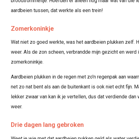
broodtrommeltje. Hoefden er alleen nog maar wat van die l
aardbeien tussen, dat werkte als een trein!
Zomerkoninkje
Wat niet zo goed werkte, was het aardbeien plukken zelf. H
weer. Als de zon scheen, verbrandde mijn gezicht en werd i
zomerkoninkje.
Aardbeien plukken in de regen met zo'n regenpak aan waarm
net zo nat bent als aan de buitenkant is ook niet echt fijn.
lekker zwaar van kan ik je vertellen, dus dat verdiende dan
weer.
Drie dagen lang gebroken
Weet je wie met dat aardbeien pukken geld als water verdi