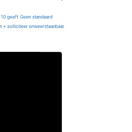
, 10 geeft. Geen standaard
en + solliciteer onweerstaanbaar.