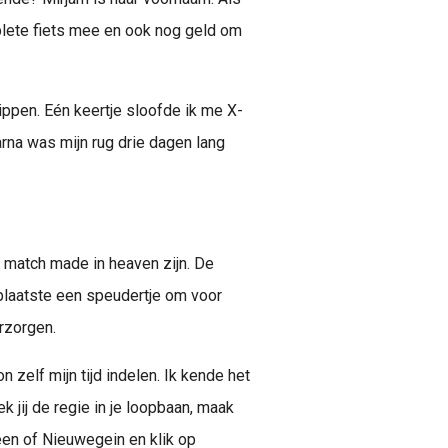
lete fiets mee en ook nog geld om
tippen. Eén keertje sloofde ik me X-
aarna was mijn rug drie dagen lang
h match made in heaven zijn. De
plaatste een speudertje om voor
rzorgen.
 zelf mijn tijd indelen. Ik kende het
 jij de regie in je loopbaan, maak
een of Nieuwegein en klik op