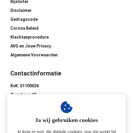
Bijsluiter
Disclaimer
Gedragscode
Corona Beleid
Klachtenprocedure
AVG en Jouw Privacy
Algemene Voorwaarden
Contactinformatie
KvK: 01100036
Trambaan 1D
8441 BH Heerenveen
0513-620020
Ja wij gebruiken cookies
Industrieweg 2D
3433 NL Nieuwegein
Je kent ze wel, die digitale cookies, nou dat werkt bij