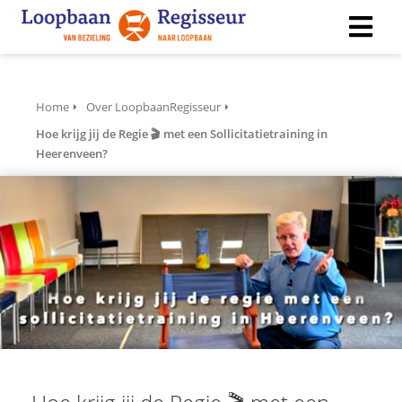
ngen
Home
Over LoopbaanRegisseur
 policy
Hoe krijg jij de Regie 🎬 met een Sollicitatietraining in
Heerenveen?
ioneel
onele
s zijn
kelijk om
bsite te
ken. Ze
 gebruikt
asisfuncties
der deze