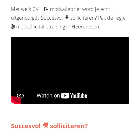
 op de
Met welk CV + 📝 motivatiebrief word je echt
e. Hierdoor
uitgenodigd? Succesvol 🎥 solliciteren? Pak de regie
 website-
🎬 met sollicitatietraining in Heerenveen.
ren
nte
enties
gebaseerd
 gedrag van
ezoeker.
uren
Succesvol 🎥 solliciteren?