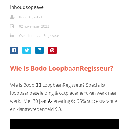
Inhoudsopgave
Bodo Agterhof
02 november 2022
Over LoopbaanRegisseur
Wie is Bodo LoopbaanRegisseur?
Wie is Bodo 🙋‍♂️ LoopbaanRegisseur? Specialist
loopbaanbegeleiding & outplacement van werk naar
werk. Met 30 jaar 💪 ervaring 👍 95% succesgarantie
en klanttevredenheid 9,3.