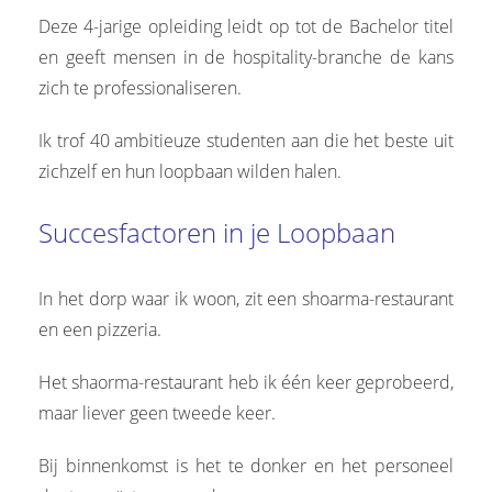
 op de
Deze 4-jarige opleiding leidt op tot de Bachelor titel
e. Hierdoor
en geeft mensen in de hospitality-branche de kans
 website-
zich te professionaliseren.
ren
nte
Ik trof 40 ambitieuze studenten aan die het beste uit
enties
zichzelf en hun loopbaan wilden halen.
gebaseerd
 gedrag van
Succesfactoren in je Loopbaan
ezoeker.
In het dorp waar ik woon, zit een shoarma-restaurant
uren
en een pizzeria.
Het shaorma-restaurant heb ik één keer geprobeerd,
maar liever geen tweede keer.
Bij binnenkomst is het te donker en het personeel