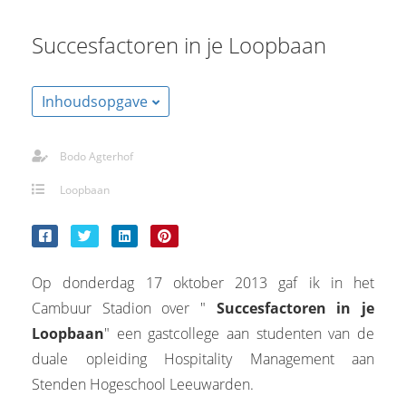
s kan de
e niet
Succesfactoren in je Loopbaan
oneren.
stieken
Inhoudsopgave
ische
s worden
Bodo Agterhof
kt om
em
Loopbaan
tie te
elen over
drag van
zoeker op
Op donderdag 17 oktober 2013 gaf ik in het
site.
Cambuur Stadion over "
Succesfactoren in je
ting
Loopbaan
" een gastcollege aan studenten van de
duale opleiding Hospitality Management aan
ingcookies
 gebruikt
Stenden Hogeschool Leeuwarden.
oekers te