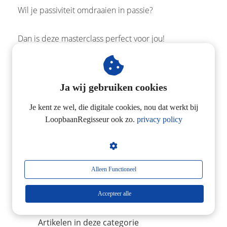
Wil je passiviteit omdraaien in passie?
Dan is deze masterclass perfect voor jou!
Wil je stoppen met depri zijn op je werk?
Ja wij gebruiken cookies
Boost dan nu je loopbaan!
Je kent ze wel, die digitale cookies, nou dat werkt bij
LoopbaanRegisseur ook zo.
privacy policy
Don't be lazy. Get in control!
Voor meer info klik op
Masterclass
LoopbaanRegie
.
Alleen Functioneel
Op je LoopbaanSucces,
Accepteer alle
Bodo Agterhof
Artikelen in deze categorie