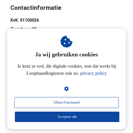
Contactinformatie
KvK: 01100036
Trambaan 1D
8441 BH Heerenveen
0513-620020
Ja wij gebruiken cookies
Industrieweg 2D
3433 NL Nieuwegein
Je kent ze wel, die digitale cookies, nou dat werkt bij
LoopbaanRegisseur ook zo.
privacy policy
06-24257923
Alleen Functioneel
Accepteer alle