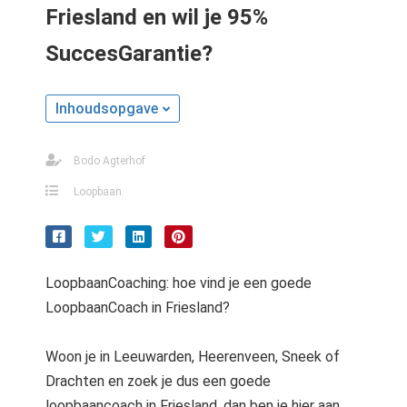
s kan de
Friesland en wil je 95%
e niet
SuccesGarantie?
oneren.
stieken
Inhoudsopgave
ische
s worden
kt om
Bodo Agterhof
em
Loopbaan
tie te
elen over
drag van
zoeker op
LoopbaanCoaching: hoe vind je een goede
site.
LoopbaanCoach in Friesland?
ting
Woon je in Leeuwarden, Heerenveen, Sneek of
ingcookies
 gebruikt
Drachten en zoek je dus een goede
oekers te
loopbaancoach in Friesland, dan ben je hier aan