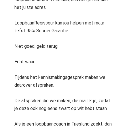
 op de
het juiste adres.
e. Hierdoor
 website-
LoopbaanRegisseur kan jou helpen met maar
ren
liefst 95% SuccesGarantie.
nte
enties
Niet goed, geld terug.
gebaseerd
 gedrag van
ezoeker.
Echt waar.
Tijdens het kennismakingsgesprek maken we
uren
daarover afspraken.
De afspraken die we maken, die mail ik je, zodat
je deze ook nog eens zwart op wit hebt staan.
Als je een loopbaancoach in Friesland zoekt, dan