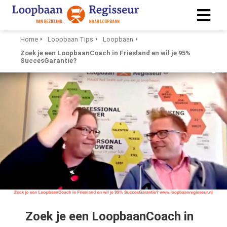
Home
Loopbaan Tips
Loopbaan
Zoek je een LoopbaanCoach in Friesland en wil je 95%
ngen
SuccesGarantie?
 policy
ioneel
onele
s zijn
kelijk om
bsite te
ken. Ze
 gebruikt
asisfuncties
Zoek je een LoopbaanCoach in
der deze