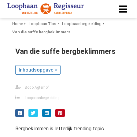
Home
Loopbaan Tips
Loopbaanbegeleiding
Van die suffe bergbeklimmers
ngen
 policy
Van die suffe bergbeklimmers
Inhoudsopgave
ioneel
onele
Bodo Agterhof
s zijn
kelijk om
Loopbaanbegeleiding
bsite te
ken. Ze
 gebruikt
asisfuncties
Bergbeklimmen is letterlijk trending topic.
der deze