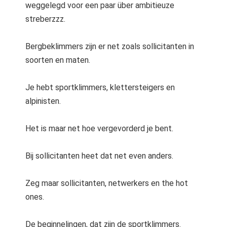
weggelegd voor een paar über ambitieuze
 op de
streberzzz.
e. Hierdoor
 website-
ren
Bergbeklimmers zijn er net zoals sollicitanten in
nte
soorten en maten.
enties
gebaseerd
Je hebt sportklimmers, klettersteigers en
 gedrag van
alpinisten.
ezoeker.
Het is maar net hoe vergevorderd je bent.
uren
Bij sollicitanten heet dat net even anders.
Zeg maar sollicitanten, netwerkers en the hot
ones.
De beginnelingen, dat zijn de sportklimmers.