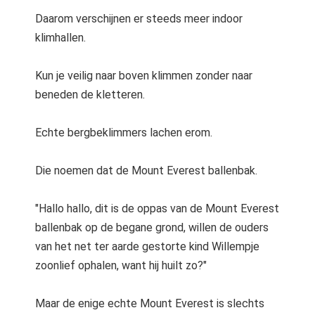
s kan de
Daarom verschijnen er steeds meer indoor
e niet
klimhallen.
oneren.
stieken
Kun je veilig naar boven klimmen zonder naar
ische
beneden de kletteren.
s worden
kt om
Echte bergbeklimmers lachen erom.
em
tie te
Die noemen dat de Mount Everest ballenbak.
elen over
drag van
"Hallo hallo, dit is de oppas van de Mount Everest
zoeker op
site.
ballenbak op de begane grond, willen de ouders
van het net ter aarde gestorte kind Willempje
ting
zoonlief ophalen, want hij huilt zo?"
ingcookies
 gebruikt
Maar de enige echte Mount Everest is slechts
oekers te