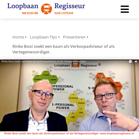
ngen
Home
Loopbaan Tips
Presenteren
 policy
Rinke Booi zoekt een baan als Verkoopadviseur of als
Vertegenwoordiger.
ioneel
onele
s zijn
kelijk om
bsite te
ken. Ze
 gebruikt
asisfuncties
der deze