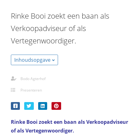
s kan de
e niet
Rinke Booi zoekt een baan als
oneren.
Verkoopadviseur of als
stieken
Vertegenwoordiger.
ische
s worden
kt om
Inhoudsopgave
em
tie te
elen over
Bodo Agterhof
drag van
Presenteren
zoeker op
site.
ting
Rinke Booi zoekt een baan als Verkoopadviseur
ingcookies
 gebruikt
of als Vertegenwoordiger.
oekers te