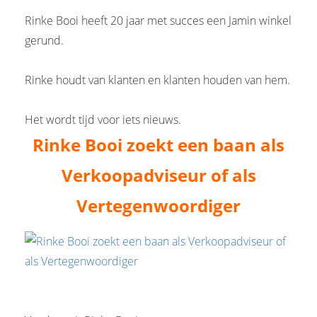
 op de
Rinke Booi heeft 20 jaar met succes een Jamin winkel
e. Hierdoor
gerund.
 website-
ren
Rinke houdt van klanten en klanten houden van hem.
nte
enties
gebaseerd
Het wordt tijd voor iets nieuws.
 gedrag van
Rinke Booi zoekt een baan als
ezoeker.
Verkoopadviseur of als
uren
Vertegenwoordiger