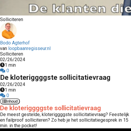
s kan de
e niet
oneren.
Solliciteren
stieken
ische
Bodo Agterhof
s worden
van
loopbaanregisseur.nl
kt om
Solliciteren
em
02/26/2024
1 min
tie te
0
elen over
De kloteriggggste sollicitatievraag
drag van
02/26/2024
zoeker op
1 min
site.
0
Inhoud
ting
De kloteriggggste sollicitatievraag
De meest gestelde, kloteriggggste sollicitatievraag? Feestelijk
ingcookies
en failproof solliciteren? Zo heb je het sollicitatiegesprek in 15
 gebruikt
min. in the pocket!
oekers te