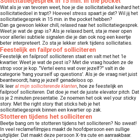
Sollicitatiegesprek in 15 min. in the pocket
Wat als je van tevoren weet, hoe je die sollicitatiebal keihard het
sollicitatiedoel in trapt? Hoeveel stress spaart je dat? Wil jij het
sollicitatiegesprek in 15 min. in the pocket hebben?
Dan ga gewoon lekker chill, relaxed naar het sollicitatiegesprek.
Weet je wat de grap is? Als je relaxed bent, sta je meer open
voor allerlei subtiele signalen die je dan ook nog een keertje
beter interpreteert. Zo sta je lekker sterk tijdens sollicitaties.
Feestelijk en failproof solliciteren
Feestelijk en failproof solliciteren staat en valt met het 1e
kwartier. Weet je wat de pest is? Met die vraag houden ze de
strop voor je kop. "Vertel eens wat over jezelf?" valt in de
categorie 'hang yourself up questions'. Als je de vraag niet juist
beantwoordt, hang je jezelf genadeloos op.
Ik leer
al mijn solliciterende klanten
, hoe ze feestelijk en
failproof solliciteren. Dat doe je met de juiste elevator pitch. Dat
is je 2 minuten presentatie. Ze noemen het ook wel your sticky
story. Met the right story that sticks heb je het
sollicitatiegesprek binnen een kwartier op zak.
Stotteren tijdens het solliciteren
Beetje bang om te stotteren tijdens het solliciteren? No sweat!
In veel reclamefilmpjes maakt de hoofdpersoon een sullige
uitglijder. Dat maakt deze persoon X-tra cute en aanraakbaar.