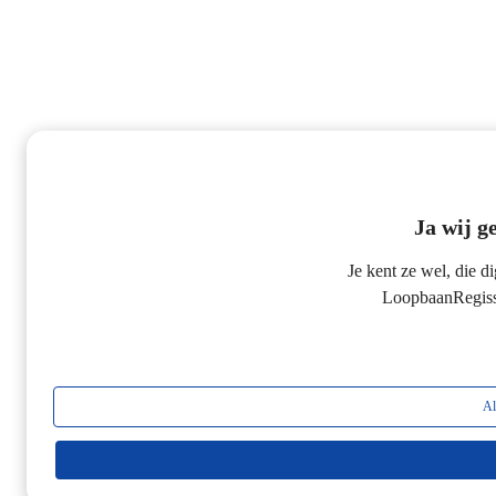
Ja wij g
Je kent ze wel, die di
LoopbaanRegiss
Al