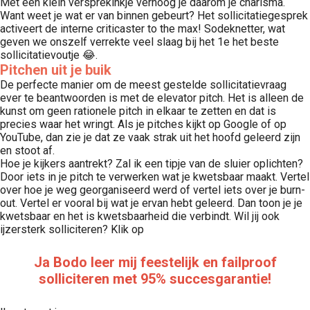
Met een klein versprekinkje verhoog je daarom je charisma.
Want weet je wat er van binnen gebeurt? Het sollicitatiegesprek
activeert de interne criticaster to the max! Sodeknetter, wat
geven we onszelf verrekte veel slaag bij het 1e het beste
sollicitatievoutje 😂.
Pitchen uit je buik
De perfecte manier om de meest gestelde sollicitatievraag
ever te beantwoorden is met de elevator pitch. Het is alleen de
kunst om geen rationele pitch in elkaar te zetten en dat is
precies waar het wringt. Als je pitches kijkt op Google of op
YouTube, dan zie je dat ze vaak strak uit het hoofd geleerd zijn
en stoot af.
Hoe je kijkers aantrekt? Zal ik een tipje van de sluier oplichten?
Door iets in je pitch te verwerken wat je kwetsbaar maakt. Vertel
over hoe je weg georganiseerd werd of vertel iets over je burn-
out. Vertel er vooral bij wat je ervan hebt geleerd. Dan toon je je
kwetsbaar en het is kwetsbaarheid die verbindt. Wil jij ook
ijzersterk solliciteren? Klik op
Ja Bodo leer mij f
eestelijk en failproof
solliciteren met 95% succesgarantie!